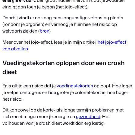
energie ervaart
. Een groot nadeel hiervan is dat je zwaarder
eindigt dan toen je begon (het jojo-effect).
Daarbij vindt er ook nog eens ongunstige vetopslag plaats
(rondom je organen) en verhoog je hiermee het risico op
welvaartsziekten (
bron
)
Meer over het jojo-effect, lees je in mijn artikel ‘
het jojo-effect
van afvallen
‘.
Voedingstekorten oplopen door een crash
dieet
Er is altijd een risico dat je
voedingstekorten
oploopt. Hoe lager
je vetpercentage is en hoe groter je calorietekort is, hoe hoger
het risico.
Dit kan zowel op de korte- als lange termijn problemen met
zich meebrengen voor je energie en
gezondheid
. Het
volhouden van je crash dieet wordt dan erg lastig.