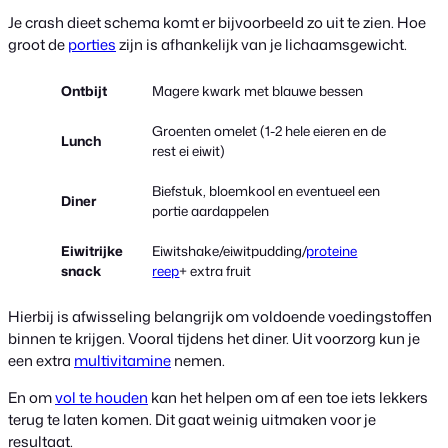
Je crash dieet schema komt er bijvoorbeeld zo uit te zien. Hoe
groot de
porties
zijn is afhankelijk van je lichaamsgewicht.
Ontbijt
Magere kwark met blauwe bessen
Groenten omelet (1-2 hele eieren en de
Lunch
rest ei eiwit)
Biefstuk, bloemkool en eventueel een
Diner
portie aardappelen
Eiwitrijke
Eiwitshake/eiwitpudding/
proteine
snack
reep
+ extra fruit
Hierbij is afwisseling belangrijk om voldoende voedingstoffen
binnen te krijgen. Vooral tijdens het diner. Uit voorzorg kun je
een extra
multivitamine
nemen.
En om
vol te houden
kan het helpen om af een toe iets lekkers
terug te laten komen. Dit gaat weinig uitmaken voor je
resultaat.