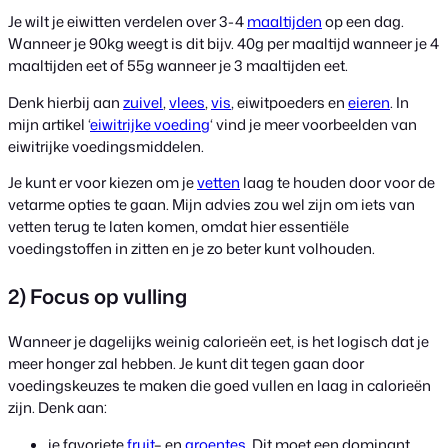
Je wilt je eiwitten verdelen over 3-4
maaltijden
op een dag.
Wanneer je 90kg weegt is dit bijv. 40g per maaltijd wanneer je 4
maaltijden eet of 55g wanneer je 3 maaltijden eet.
Denk hierbij aan
zuivel
,
vlees
,
vis
, eiwitpoeders en
eieren
. In
mijn artikel ‘
eiwitrijke voeding
‘ vind je meer voorbeelden van
eiwitrijke voedingsmiddelen.
Je kunt er voor kiezen om je
vetten
laag te houden door voor de
vetarme opties te gaan. Mijn advies zou wel zijn om iets van
vetten terug te laten komen, omdat hier essentiële
voedingstoffen in zitten en je zo beter kunt volhouden.
2) Focus op vulling
Wanneer je dagelijks weinig calorieën eet, is het logisch dat je
meer honger zal hebben. Je kunt dit tegen gaan door
voedingskeuzes te maken die goed vullen en laag in calorieën
zijn. Denk aan:
je favoriete
fruit
– en
groentes
. Dit moet een dominant