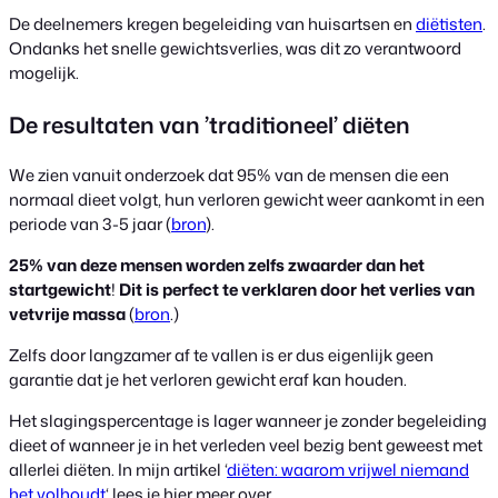
De deelnemers kregen begeleiding van huisartsen en
diëtisten
.
Ondanks het snelle gewichtsverlies, was dit zo verantwoord
mogelijk.
De resultaten van ’traditioneel’ diëten
We zien vanuit onderzoek dat 95% van de mensen die een
normaal dieet volgt, hun verloren gewicht weer aankomt in een
periode van 3-5 jaar (
bron
).
25% van deze mensen worden zelfs zwaarder dan het
startgewicht
!
Dit is perfect te verklaren door het verlies van
vetvrije massa
(
bron
.)
Zelfs door langzamer af te vallen is er dus eigenlijk geen
garantie dat je het verloren gewicht eraf kan houden.
Het slagingspercentage is lager wanneer je zonder begeleiding
dieet of wanneer je in het verleden veel bezig bent geweest met
allerlei diëten. In mijn artikel ‘
diëten: waarom vrijwel niemand
het volhoudt
‘ lees je hier meer over.