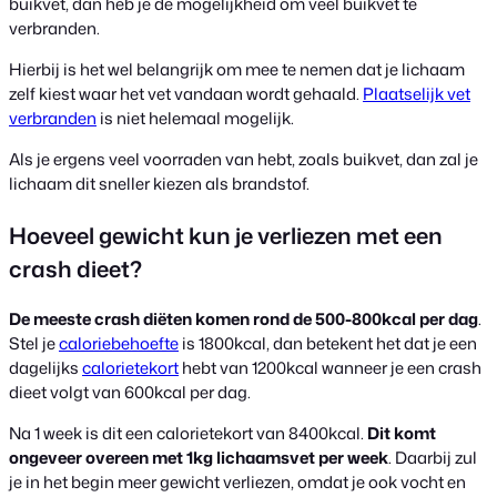
buikvet, dan heb je de mogelijkheid om veel buikvet te
verbranden.
Hierbij is het wel belangrijk om mee te nemen dat je lichaam
zelf kiest waar het vet vandaan wordt gehaald.
Plaatselijk vet
verbranden
is niet helemaal mogelijk.
Als je ergens veel voorraden van hebt, zoals buikvet, dan zal je
lichaam dit sneller kiezen als brandstof.
Hoeveel gewicht kun je verliezen met een
crash dieet?
De meeste crash diëten komen rond de 500-800kcal per dag
.
Stel je
caloriebehoefte
is 1800kcal, dan betekent het dat je een
dagelijks
calorietekort
hebt van 1200kcal wanneer je een crash
dieet volgt van 600kcal per dag.
Na 1 week is dit een calorietekort van 8400kcal.
Dit komt
ongeveer overeen met 1kg lichaamsvet per week
. Daarbij zul
je in het begin meer gewicht verliezen, omdat je ook vocht en