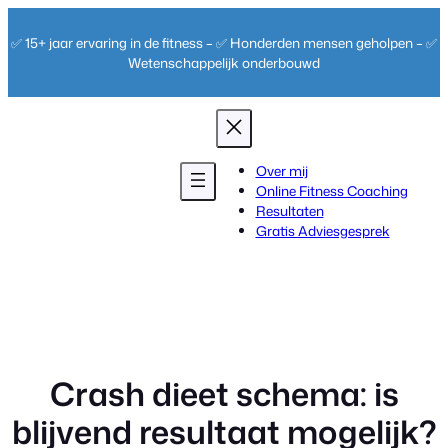
Ga
naar
✅ 15+ jaar ervaring in de fitness – ✅ Honderden mensen geholpen – ✅
de
Wetenschappelijk onderbouwd
inhoud
Over mij
Online Fitness Coaching
Resultaten
Gratis Adviesgesprek
Crash dieet schema: is
blijvend resultaat mogelijk?