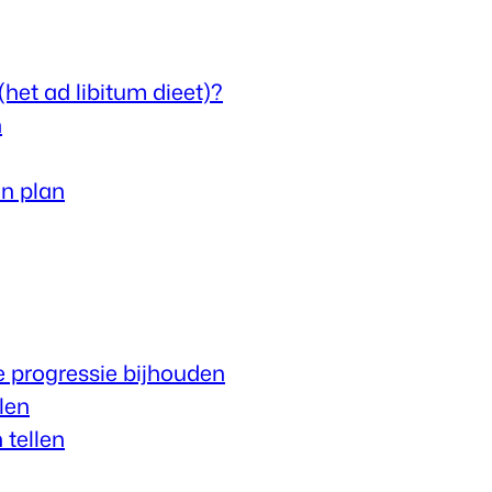
(het ad libitum dieet)?
n
en plan
je progressie bijhouden
len
 tellen