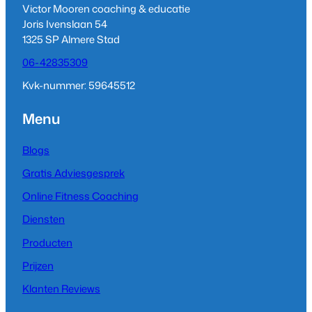
g
d
b
Victor Mooren coaching & educatie
r
I
e
Joris Ivenslaan 54
a
n
1325 SP Almere Stad
m
06-42835309
Kvk-nummer: 59645512
Menu
Blogs
Gratis Adviesgesprek
Online Fitness Coaching
Diensten
Producten
Prijzen
Klanten Reviews