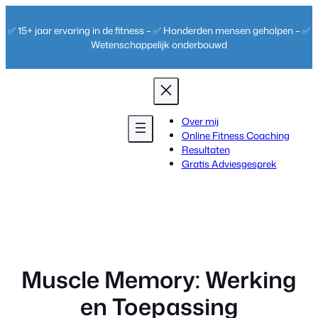
Ga
naar
✅ 15+ jaar ervaring in de fitness – ✅ Honderden mensen geholpen – ✅
de
Wetenschappelijk onderbouwd
inhoud
Over mij
Online Fitness Coaching
Resultaten
Gratis Adviesgesprek
Muscle Memory: Werking
en Toepassing