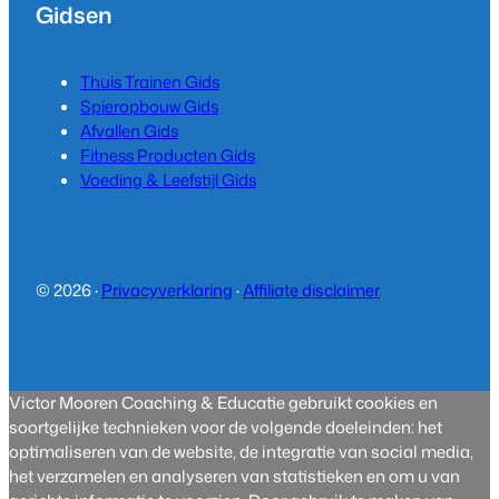
Gidsen
Thuis Trainen Gids
Spieropbouw Gids
Afvallen Gids
Fitness Producten Gids
Voeding & Leefstijl Gids
© 2026 ·
Privacyverklaring
·
Affiliate disclaimer
Victor Mooren Coaching & Educatie gebruikt cookies en
soortgelijke technieken voor de volgende doeleinden: het
optimaliseren van de website, de integratie van social media,
het verzamelen en analyseren van statistieken en om u van