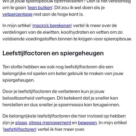
Wil je jouw spieropbouw optimaliseren? Dan is het verstandig
om te gaan ‘
lean bulken
‘. Dit zou ik wel doen als je
vetpercentage
niet aan de hoge kant is.
In mijn artikel ‘
macro’s berekenen
‘ vertel ik meer over de
verdelingen van de eiwitten, koolhydraten en vetten om zo
voldoende voedingstoffen binnen te krijgen voor spieropbouw.
Leefstijlfactoren en spiergeheugen
Ten slotte hebben we ook nog leefstijlfactoren die een
belangrijke rol spelen om beter gebruik te maken van jouw
spiergeheugen.
Door je leefstijlfactoren de verbeteren kun je jouw
belastbaarheid verhogen. Dit betekent dat je sneller kan
herstellen en dus sneller je spiermassa kan terugwinnen.
De belangrijkste leefstijlfactoren die hier invloed op hebben
zijn je
slaap
,
stress management
en
bewegen
. In mijn artikel
‘
leefstijlfactoren
‘ vertel ik hier meer over.