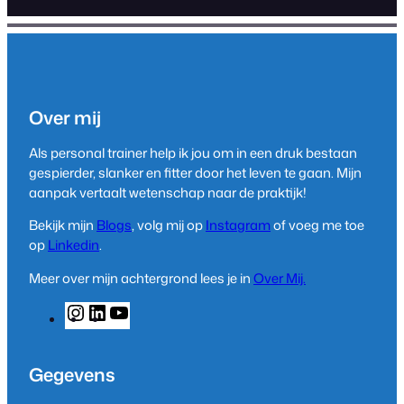
Over mij
Als personal trainer help ik jou om in een druk bestaan
gespierder, slanker en fitter door het leven te gaan. Mijn
aanpak vertaalt wetenschap naar de praktijk!
Bekijk mijn
Blogs
, volg mij op
Instagram
of voeg me toe
op
Linkedin
.
Meer over mijn achtergrond lees je in
Over Mij.
I
L
Y
n
i
o
s
n
u
t
k
T
Gegevens
a
e
u