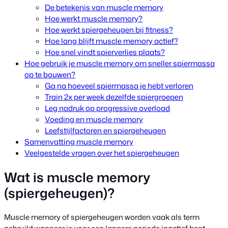
De betekenis van muscle memory
Hoe werkt muscle memory?
Hoe werkt spiergeheugen bij fitness?
Hoe lang blijft muscle memory actief?
Hoe snel vindt spierverlies plaats?
Hoe gebruik je muscle memory om sneller spiermassa
op te bouwen?
Ga na hoeveel spiermassa je hebt verloren
Train 2x per week dezelfde spiergroepen
Leg nadruk op progressive overload
Voeding en muscle memory
Leefstijlfactoren en spiergeheugen
Samenvatting muscle memory
Veelgestelde vragen over het spiergeheugen
Wat is muscle memory
(spiergeheugen)?
Muscle memory of spiergeheugen worden vaak als term