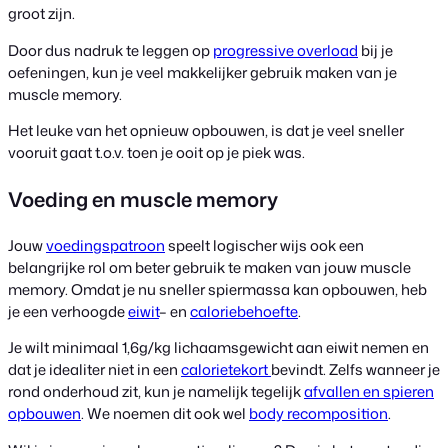
groot zijn.
Door dus nadruk te leggen op
progressive overload
bij je
oefeningen, kun je veel makkelijker gebruik maken van je
muscle memory.
Het leuke van het opnieuw opbouwen, is dat je veel sneller
vooruit gaat t.o.v. toen je ooit op je piek was.
Voeding en muscle memory
Jouw
voedingspatroon
speelt logischer wijs ook een
belangrijke rol om beter gebruik te maken van jouw muscle
memory. Omdat je nu sneller spiermassa kan opbouwen, heb
je een verhoogde
eiwit
– en
caloriebehoefte
.
Je wilt minimaal 1,6g/kg lichaamsgewicht aan eiwit nemen en
dat je idealiter niet in een
calorietekort
bevindt. Zelfs wanneer je
rond onderhoud zit, kun je namelijk tegelijk
afvallen en spieren
opbouwen
. We noemen dit ook wel
body recomposition
.