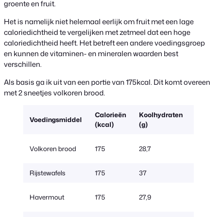
groente en fruit.
Het is namelijk niet helemaal eerlijk om fruit met een lage
caloriedichtheid te vergelijken met zetmeel dat een hoge
caloriedichtheid heeft. Het betreft een andere voedingsgroep
en kunnen de vitaminen- en mineralen waarden best
verschillen.
Als basis ga ik uit van een portie van 175kcal. Dit komt overeen
met 2 sneetjes volkoren brood.
Calorieën
Koolhydraten
Hoeve
Voedingsmiddel
(kcal)
(g)
(g)
70 (2
Volkoren brood
175
28,7
sneetje
Rijstewafels
175
37
45 (7 s
250 (4
Havermout
175
27,9
205ml 