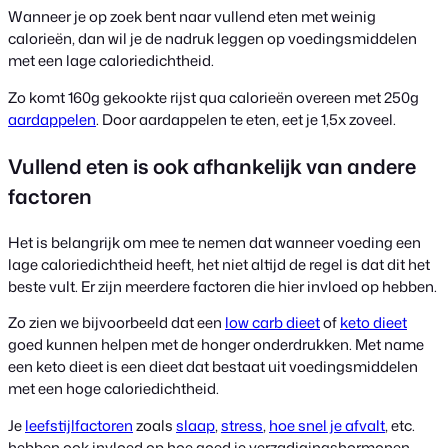
Wanneer je op zoek bent naar vullend eten met weinig
calorieën, dan wil je de nadruk leggen op voedingsmiddelen
met een lage caloriedichtheid.
Zo komt 160g gekookte rijst qua calorieën overeen met 250g
aardappelen
. Door aardappelen te eten, eet je 1,5x zoveel.
Vullend eten is ook afhankelijk van andere
factoren
Het is belangrijk om mee te nemen dat wanneer voeding een
lage caloriedichtheid heeft, het niet altijd de regel is dat dit het
beste vult. Er zijn meerdere factoren die hier invloed op hebben.
Zo zien we bijvoorbeeld dat een
low carb dieet
of
keto dieet
goed kunnen helpen met de honger onderdrukken. Met name
een keto dieet is een dieet dat bestaat uit voedingsmiddelen
met een hoge caloriedichtheid.
Je
leefstijlfactoren
zoals
slaap
,
stress
,
hoe snel je afvalt
, etc.
hebben ook invloed op hoe goed je verzadigingshormonen