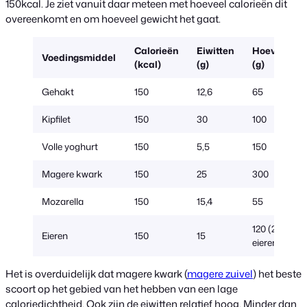
150kcal. Je ziet vanuit daar meteen met hoeveel calorieën dit
overeenkomt en om hoeveel gewicht het gaat.
Calorieën
Eiwitten
Hoeveelhei
Voedingsmiddel
(kcal)
(g)
(g)
Gehakt
150
12,6
65
Kipfilet
150
30
100
Volle yoghurt
150
5,5
150
Magere kwark
150
25
300
Mozarella
150
15,4
55
120 (2 grote
Eieren
150
15
eieren)
Het is overduidelijk dat magere kwark (
magere zuivel
) het beste
scoort op het gebied van het hebben van een lage
caloriedichtheid. Ook zijn de eiwitten relatief hoog. Minder dan