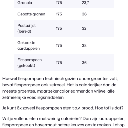
Granola
175
23,7
37
Gepofte granen
175
36
55
Pasta/rijst
175
32
120
(bereid)
Gekookte
175
38
220
aardappelen
Flespompoen
175
36
425
(gekookt)
Hoewel flespompoen technisch gezien onder groentes valt,
bevat flespompoen ook zetmeel. Het is calorierijker dan de
meeste groentes, maar zeker caloriearmer dan vrijwel alle
zetmeelrijke voedingsmiddelen.
Je kunt 6x zoveel flespompoen eten t.o.v. brood. Hoe tof is dat?
Wil je vullend eten met weinig calorieën? Dan zijn aardappelen,
flespompoen en havermout betere keuzes om te maken. Let op