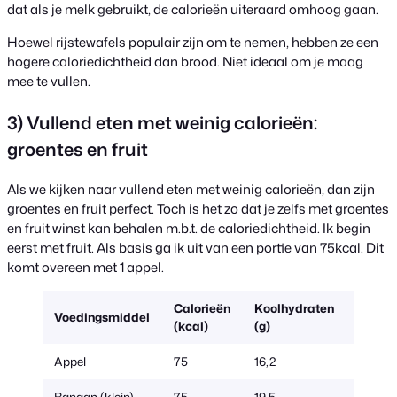
dat als je melk gebruikt, de calorieën uiteraard omhoog gaan.
Hoewel rijstewafels populair zijn om te nemen, hebben ze een
hogere caloriedichtheid dan brood. Niet ideaal om je maag
mee te vullen.
3) Vullend eten met weinig calorieën:
groentes en fruit
Als we kijken naar vullend eten met weinig calorieën, dan zijn
groentes en fruit perfect. Toch is het zo dat je zelfs met groentes
en fruit winst kan behalen m.b.t. de caloriedichtheid. Ik begin
eerst met fruit. Als basis ga ik uit van een portie van 75kcal. Dit
komt overeen met 1 appel.
Calorieën
Koolhydraten
Hoeve
Voedingsmiddel
(kcal)
(g)
(g)
Appel
75
16,2
135 (1 
Banaan (klein)
75
19,5
85 (1 k