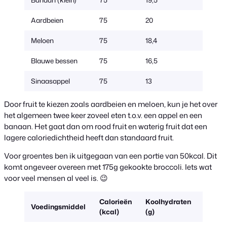
Aardbeien
75
20
250
Meloen
75
18,4
230
Blauwe bessen
75
16,5
150
Sinaasappel
75
13
170 (1 
Door fruit te kiezen zoals aardbeien en meloen, kun je het over
het algemeen twee keer zoveel eten t.o.v. een appel en een
banaan. Het gaat dan om rood fruit en waterig fruit dat een
lagere caloriedichtheid heeft dan standaard fruit.
Voor groentes ben ik uitgegaan van een portie van 50kcal. Dit
komt ongeveer overeen met 175g gekookte broccoli. Iets wat
voor veel mensen al veel is. 😉
Calorieën
Koolhydraten
Hoeve
Voedingsmiddel
(kcal)
(g)
(g)