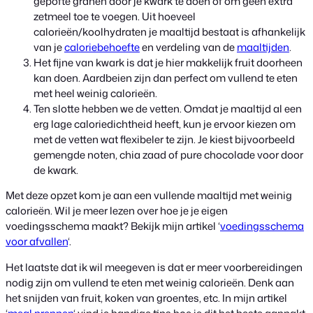
gepofte granen door je kwark te doen of om geen extra
zetmeel toe te voegen. Uit hoeveel
calorieën/koolhydraten je maaltijd bestaat is afhankelijk
van je
caloriebehoefte
en verdeling van de
maaltijden
.
Het fijne van kwark is dat je hier makkelijk fruit doorheen
kan doen. Aardbeien zijn dan perfect om vullend te eten
met heel weinig calorieën.
Ten slotte hebben we de vetten. Omdat je maaltijd al een
erg lage caloriedichtheid heeft, kun je ervoor kiezen om
met de vetten wat flexibeler te zijn. Je kiest bijvoorbeeld
gemengde noten, chia zaad of pure chocolade voor door
de kwark.
Met deze opzet kom je aan een vullende maaltijd met weinig
calorieën. Wil je meer lezen over hoe je je eigen
voedingsschema maakt? Bekijk mijn artikel ‘
voedingsschema
voor afvallen
‘.
Het laatste dat ik wil meegeven is dat er meer voorbereidingen
nodig zijn om vullend te eten met weinig calorieën. Denk aan
het snijden van fruit, koken van groentes, etc. In mijn artikel