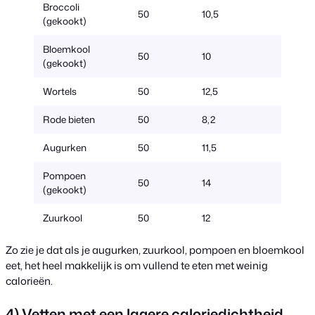
Broccoli
50
10,5
175
(gekookt)
Bloemkool
50
10
230
(gekookt)
Wortels
50
12,5
125
Rode bieten
50
8,2
160
Augurken
50
11,5
280
Pompoen
50
14
350
(gekookt)
Zuurkool
50
12
280
Zo zie je dat als je augurken, zuurkool, pompoen en bloemkool
eet, het heel makkelijk is om vullend te eten met weinig
calorieën.
4) Vetten met een lagere caloriedichtheid