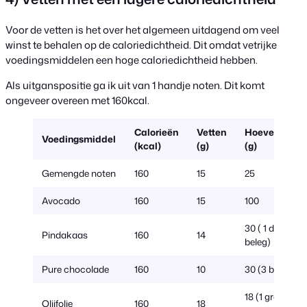
Voor de vetten is het over het algemeen uitdagend om veel
winst te behalen op de caloriedichtheid. Dit omdat vetrijke
voedingsmiddelen een hoge caloriedichtheid hebben.
Als uitganspositie ga ik uit van 1 handje noten. Dit komt
ongeveer overeen met 160kcal.
Calorieën
Vetten
Hoeveelheid
Voedingsmiddel
(kcal)
(g)
(g)
Gemengde noten
160
15
25
Avocado
160
15
100
30 ( 1 dik
Pindakaas
160
14
beleg)
Pure chocolade
160
10
30 (3 blokjes)
18 (1 grote
Olijfolie
160
18