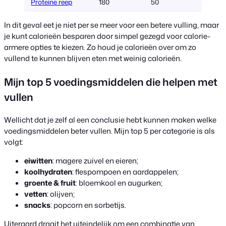
Proteine reep
180
50
In dit geval eet je niet per se meer voor een betere vulling, maar
je kunt calorieën besparen door simpel gezegd voor calorie-
armere opties te kiezen. Zo houd je calorieën over om zo
vullend te kunnen blijven eten met weinig calorieën.
Mijn top 5 voedingsmiddelen die helpen met
vullen
Wellicht dat je zelf al een conclusie hebt kunnen maken welke
voedingsmiddelen beter vullen. Mijn top 5 per categorie is als
volgt:
eiwitten
: magere zuivel en eieren;
koolhydraten
: flespompoen en aardappelen;
groente & fruit
: bloemkool en augurken;
vetten
: olijven;
snacks
: popcorn en sorbetijs.
Uiteraard draait het uiteindelijk om een combinatie van