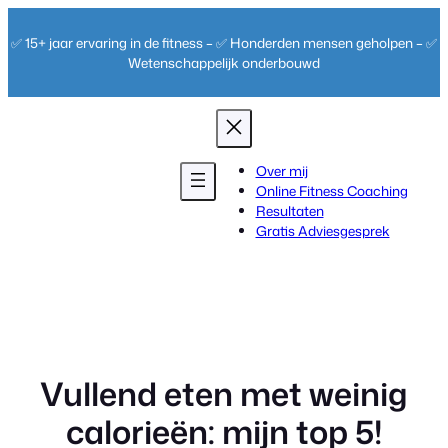
Ga
naar
✅ 15+ jaar ervaring in de fitness – ✅ Honderden mensen geholpen – ✅
de
Wetenschappelijk onderbouwd
inhoud
Over mij
Online Fitness Coaching
Resultaten
Gratis Adviesgesprek
Vullend eten met weinig
calorieën: mijn top 5!