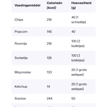
Calorieën
Hoeveelheid
Voedingsmiddel
(kcal)
(g)
40 (1
Chips
216
schaaltje)
Popcorn
145
40
100 (2
Roomijs
216
bolletjes)
100 (2
Sorbetijs
126
bolletjes)
20 (1 grote
Mayonaise
133
eetlepel)
20 (1 grote
Ketchup
14
eetlepel)
Snicker
244
50