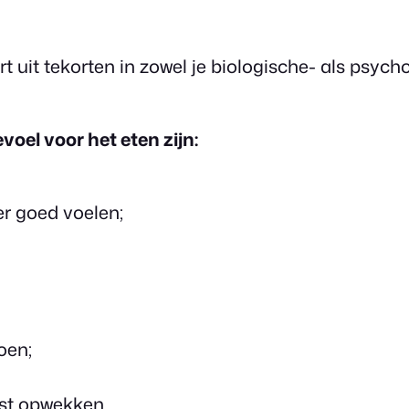
it tekorten in zowel je biologische- als psycho
el voor het eten zijn:
r goed voelen;
oen;
ust opwekken.