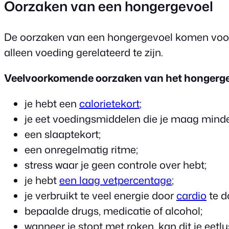
Oorzaken van een hongergevoel
De oorzaken van een hongergevoel komen voort u
alleen voeding gerelateerd te zijn.
Veelvoorkomende oorzaken van het hongergevo
je hebt een
calorietekort
;
je eet voedingsmiddelen die je maag minde
een slaaptekort;
een onregelmatig ritme;
stress waar je geen controle over hebt;
je hebt
een laag vetpercentage
;
je verbruikt te veel energie door
cardio
te d
bepaalde drugs, medicatie of alcohol;
wanneer je stopt met roken, kan dit je eetl