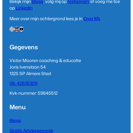
Bekijk mijn
Blogs
, volg mij op
Instagram
of voeg me toe
op
Linkedin
.
Meer over mijn achtergrond lees je in
Over Mij.
Instagram
LinkedIn
YouTube
Gegevens
Victor Mooren coaching & educatie
Joris Ivenslaan 54
1325 SP Almere Stad
06-42835309
Kvk-nummer: 59645512
Menu
Blogs
Gratis Adviesgesprek