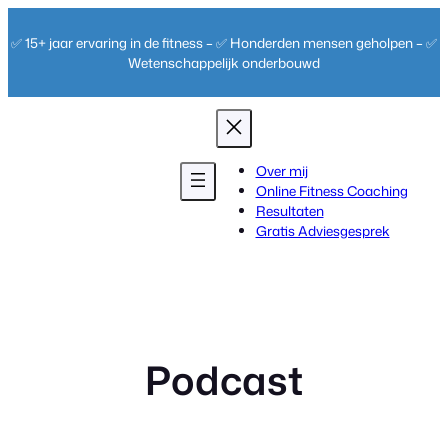
Ga
naar
✅ 15+ jaar ervaring in de fitness – ✅ Honderden mensen geholpen – ✅
de
Wetenschappelijk onderbouwd
inhoud
Over mij
Online Fitness Coaching
Resultaten
Gratis Adviesgesprek
Podcast