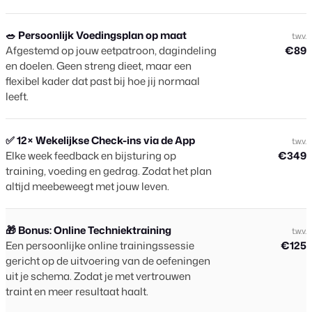
🥗 Persoonlijk Voedingsplan op maat
t.w.v.
Afgestemd op jouw eetpatroon, dagindeling
€89
en doelen. Geen streng dieet, maar een
flexibel kader dat past bij hoe jij normaal
leeft.
✅ 12× Wekelijkse Check-ins via de App
t.w.v.
Elke week feedback en bijsturing op
€349
training, voeding en gedrag. Zodat het plan
altijd meebeweegt met jouw leven.
🎁 Bonus: Online Techniektraining
t.w.v.
Een persoonlijke online trainingssessie
€125
gericht op de uitvoering van de oefeningen
uit je schema. Zodat je met vertrouwen
traint en meer resultaat haalt.