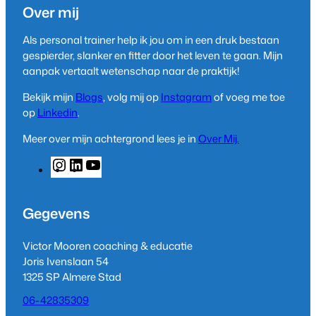
Over mij
Als personal trainer help ik jou om in een druk bestaan
gespierder, slanker en fitter door het leven te gaan. Mijn
aanpak vertaalt wetenschap naar de praktijk!
Bekijk mijn
Blogs
, volg mij op
Instagram
of voeg me toe
op
Linkedin
.
Meer over mijn achtergrond lees je in
Over Mij.
I
L
Y
n
i
o
s
n
u
t
k
T
Gegevens
a
e
u
g
d
b
Victor Mooren coaching & educatie
r
I
e
Joris Ivenslaan 54
a
n
1325 SP Almere Stad
m
06-42835309