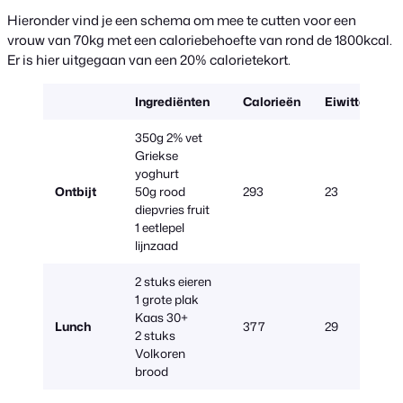
Hieronder vind je een schema om mee te cutten voor een
vrouw van 70kg met een caloriebehoefte van rond de 1800kcal.
Er is hier uitgegaan van een 20% calorietekort.
Ingrediënten
Calorieën
Eiwitten
350g 2% vet
Griekse
yoghurt
Ontbijt
50g rood
293
23
diepvries fruit
1 eetlepel
lijnzaad
2 stuks eieren
1 grote plak
Kaas 30+
Lunch
377
29
2 stuks
Volkoren
brood