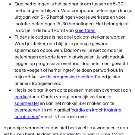
Qua herhalingen is het belangrijk om tussen de 5-30
herhalingen te blijven. Voor compound oefeningen kun je
uitgaan van 5-15 herhalingen voor je werksets en voor
isolatie-oefeningen 15-30 herhalingen. Het belangrijkst
is dat je in de buurt komt van
spierfalen
.
Tijdens je cutfase is het doel ook om sterker te worden.
Word je sterker, dan blijf je in principe gewoon
spiermassa opbouwen. Daarom wil je niet zomaar je
oefeningen op korte termijn afwisselen. Je wilt nadruk
leggen op progressive overload, door iets meer gewicht
toe te voegen of herhaling(en) te doen per workout. In
mijn artikel ‘
wat is progressive overload
‘ vind je hier
allerlei strategieën voor.
Het is belangrijk om op te passen met een overmaat aan
cardio
doen. Cardio vraagt namelijk veel van je
spierherstel
en kan het makkelijker maken om te
overreachen
. In mijn artikel ‘
cardio en krachttraining
combineren
‘ vertel ik hier meer over.
In principe verandert er dus niet heel veel t.o.v. wanneer je aan
het bulken bent. Je doet iets minder trainingsvolume. Vooral