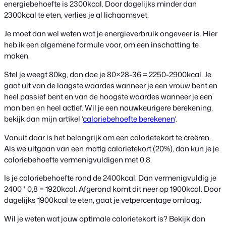
energiebehoefte is 2300kcal. Door dagelijks minder dan
2300kcal te eten, verlies je al lichaamsvet.
Je moet dan wel weten wat je energieverbruik ongeveer is. Hier
heb ik een algemene formule voor, om een inschatting te
maken.
Stel je weegt 80kg, dan doe je 80×28-36 = 2250-2900kcal. Je
gaat uit van de laagste waardes wanneer je een vrouw bent en
heel passief bent en van de hoogste waardes wanneer je een
man ben en heel actief. Wil je een nauwkeurigere berekening,
bekijk dan mijn artikel ‘
caloriebehoefte berekenen
‘.
Vanuit daar is het belangrijk om een calorietekort te creëren.
Als we uitgaan van een matig calorietekort (20%), dan kun je je
caloriebehoefte vermenigvuldigen met 0,8.
Is je caloriebehoefte rond de 2400kcal. Dan vermenigvuldig je
2400 * 0,8 = 1920kcal. Afgerond komt dit neer op 1900kcal. Door
dagelijks 1900kcal te eten, gaat je vetpercentage omlaag.
Wil je weten wat jouw optimale calorietekort is? Bekijk dan