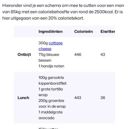
Hieronder vind je een schema om mee te cutten voor een man
van 85kg met een caloriebehoefte van rond de 2500kcal. Er is
hier uitgegaan van een 20% calorietekort.
Ingrediënten
Calorieën
Eiwitten
Ko
300g
cottage
cheese
Ontbijt
75g blauwe
446
43
14
bessen
1 handje noten
100g gerookte
kippenborstfilet
1 grote tortilla
wrap
Lunch
443
36
47
200g groentes
voor in de wrap
1 middelgrote
avocado