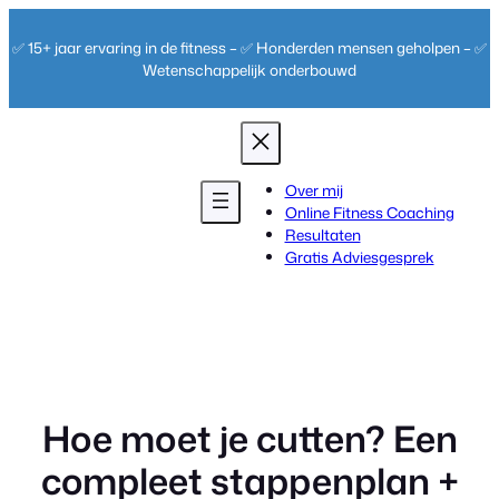
Ga
naar
✅ 15+ jaar ervaring in de fitness – ✅ Honderden mensen geholpen – ✅
de
Wetenschappelijk onderbouwd
inhoud
Over mij
Online Fitness Coaching
Resultaten
Gratis Adviesgesprek
Hoe moet je cutten? Een
compleet stappenplan +