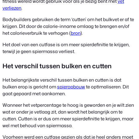
fitness wereld wordt gebruik voor als je bezig bent met
vet
verliezen
.
Bodybuilders gebruiken de term ‘cutten’ om het bulkvet er af te
krijgen. Dit door de calorie-inname omlaag te brengen en/of
het calorieverbruik te verhogen (
bron
).
Het doel van een cutfase is om meer spierdefinitie te krijgen,
terwijl je geen spiermassa verliest.
Het verschil tussen bulken en cutten
Het belangrijkste verschil tussen bulken en cutten is dat
bulken erop is gericht om
spieropbouw
te optimaliseren. Dit
gaat gepaard met aankomen.
Wanneer het vetpercentage te hoog is geworden en je wilt zien
wat er onder je vetlaag zit, dan wordt het belangrijk om te
cutten. Cutten is er dus om meer spierdefinitie te krijgen, maar
wel met behoud van spiermassa.
Voorheen werd een cutfase gezien als dat je heel anders moet