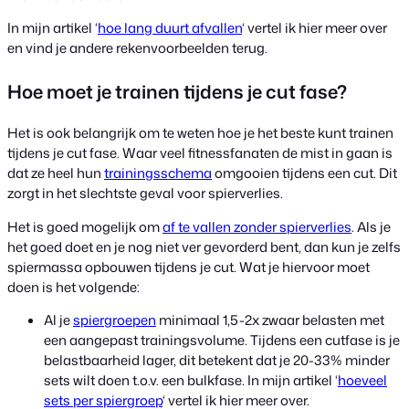
In mijn artikel ‘
hoe lang duurt afvallen
‘ vertel ik hier meer over
en vind je andere rekenvoorbeelden terug.
Hoe moet je trainen tijdens je cut fase?
Het is ook belangrijk om te weten hoe je het beste kunt trainen
tijdens je cut fase. Waar veel fitnessfanaten de mist in gaan is
dat ze heel hun
trainingsschema
omgooien tijdens een cut. Dit
zorgt in het slechtste geval voor spierverlies.
Het is goed mogelijk om
af te vallen zonder spierverlies
. Als je
het goed doet en je nog niet ver gevorderd bent, dan kun je zelfs
spiermassa opbouwen tijdens je cut. Wat je hiervoor moet
doen is het volgende:
Al je
spiergroepen
minimaal 1,5-2x zwaar belasten met
een aangepast trainingsvolume. Tijdens een cutfase is je
belastbaarheid lager, dit betekent dat je 20-33% minder
sets wilt doen t.o.v. een bulkfase. In mijn artikel ‘
hoeveel
sets per spiergroep
‘ vertel ik hier meer over.