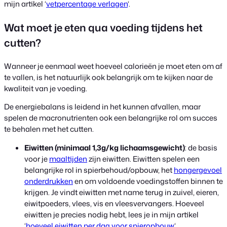
mijn artikel ‘
vetpercentage verlagen
‘.
Wat moet je eten qua voeding tijdens het
cutten?
Wanneer je eenmaal weet hoeveel calorieën je moet eten om af
te vallen, is het natuurlijk ook belangrijk om te kijken naar de
kwaliteit van je voeding.
De energiebalans is leidend in het kunnen afvallen, maar
spelen de macronutrienten ook een belangrijke rol om succes
te behalen met het cutten.
Eiwitten
(minimaal 1,3g/kg lichaamsgewicht)
: de basis
voor je
maaltijden
zijn eiwitten. Eiwitten spelen een
belangrijke rol in spierbehoud/opbouw, het
hongergevoel
onderdrukken
en om voldoende voedingstoffen binnen te
krijgen. Je vindt eiwitten met name terug in zuivel, eieren,
eiwitpoeders, vlees, vis en vleesvervangers. Hoeveel
eiwitten je precies nodig hebt, lees je in mijn artikel
‘
hoeveel eiwitten per dag voor spieropbouw
‘.