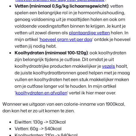
Vetten
(minimaal 0,5g/kg lichaamsgewicht)
: vetten
spelen een belangrijke rol in je hormoonhuishouding,
genoeg voldoening uit je maaltijden halen en ook om
voldoende voedingstoffen binnen te krijgen. Je kunt je
vetten uit zowel dieren als
plantaardige vetten
halen. In
mijn artikel ‘
hoeveel gram vet per dag
‘ ontdek je hoeveel
vetten jij nodig hebt.
Koolhydraten
(minimaal 100-120g)
: ook koolhydraten
zijn belangrijk tijdens je cutfase. Dit omdat je uit
koolhydraatrijke producten makkelijker je
vezels
haalt,
de juiste koolhydraatbronnen goed helpen met je maag
vullen en koolhydraten het een stuk makkelijker maken
om je cutfase langer vol te houden. In mijn artikel
‘
koolhydraten en afvallen
‘ vertel ik hier meer over.
Wanneer we uitgaan van een calorie-inname van 1900kcal,
dan kan het er zo uit komen te zien.
Eiwitten: 130g -> 520kcal
Vetten: 60g -> 540kcal
Koolhydraten: 210g -> 840kcal