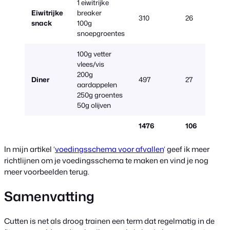
1 eiwitrijke
Eiwitrijke
breaker
310
26
snack
100g
snoepgroentes
100g vetter
vlees/vis
200g
Diner
497
27
aardappelen
250g groentes
50g olijven
1476
106
In mijn artikel ‘
voedingsschema voor afvallen
‘ geef ik meer
richtlijnen om je voedingsschema te maken en vind je nog
meer voorbeelden terug.
Samenvatting
Cutten is net als droog trainen een term dat regelmatig in de