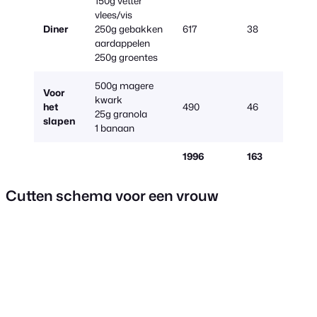
150g vetter
vlees/vis
Diner
250g gebakken
617
38
70
aardappelen
250g groentes
500g magere
Voor
kwark
het
490
46
59
25g granola
slapen
1 banaan
1996
163
19
Cutten schema voor een vrouw