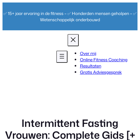
Ga
naar
✅ 15+ jaar ervaring in de fitness – ✅ Honderden mensen geholpen – ✅
de
Wetenschappelijk onderbouwd
inhoud
Over mij
Online Fitness Coaching
Resultaten
Gratis Adviesgesprek
Intermittent Fasting
Vrouwen: Complete Gids [+