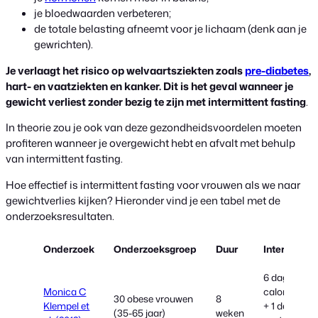
je bloedwaarden verbeteren;
de totale belasting afneemt voor je lichaam (denk aan je
gewrichten).
Je verlaagt het risico op welvaartsziekten zoals
pre-diabetes
,
hart- en vaatziekten en kanker. Dit is het geval wanneer je
gewicht verliest zonder bezig te zijn met intermittent fasting
.
In theorie zou je ook van deze gezondheidsvoordelen moeten
profiteren wanneer je overgewicht hebt en afvalt met behulp
van intermittent fasting.
Hoe effectief is intermittent fasting voor vrouwen als we naar
gewichtverlies kijken? Hieronder vind je een tabel met de
onderzoeksresultaten.
Onderzoek
Onderzoeksgroep
Duur
Interventie
6 dagen 30
Monica C
calorietekor
30 obese vrouwen
8
Klempel et
+ 1 dag
(35-65 jaar)
weken