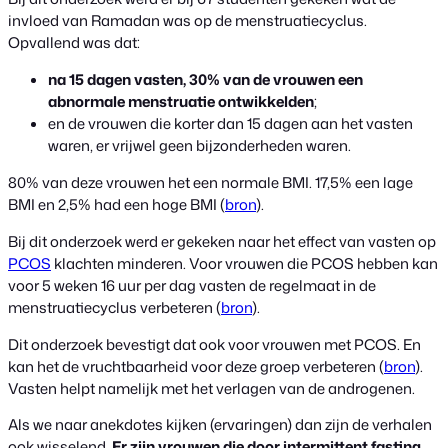
invloed van Ramadan was op de menstruatiecyclus.
Opvallend was dat:
na 15 dagen vasten, 30% van de vrouwen een
abnormale menstruatie ontwikkelden
;
en de vrouwen die korter dan 15 dagen aan het vasten
waren, er vrijwel geen bijzonderheden waren.
80% van deze vrouwen het een normale BMI. 17,5% een lage
BMI en 2,5% had een hoge BMI (
bron
).
Bij dit onderzoek werd er gekeken naar het effect van vasten op
PCOS
klachten minderen. Voor vrouwen die PCOS hebben kan
voor 5 weken 16 uur per dag vasten de regelmaat in de
menstruatiecyclus verbeteren (
bron
).
Dit onderzoek bevestigt dat ook voor vrouwen met PCOS. En
kan het de vruchtbaarheid voor deze groep verbeteren (
bron
).
Vasten helpt namelijk met het verlagen van de androgenen.
Als we naar anekdotes kijken (ervaringen) dan zijn de verhalen
ook wisselend.
Er zijn vrouwen die door intermittent fasting