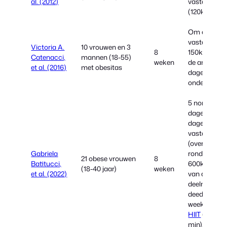
al. (2012)
vasten
(120kcal)
Om de dag
vasten (25-
Victoria A.
10 vrouwen en 3
8
150kcal) en
Catenacci,
mannen (18-55)
weken
de andere
et al. (2016)
met obesitas
dagen rond
onderhoud
5 normale
dagen en 2
dagen 18 uu
vasten
(overdag
Gabriela
rond de
21 obese vrouwen
8
Batitucci,
600kcal). 15
(18-40 jaar)
weken
et al. (2022)
van de 21
deelnemers
deed 3x per
week aan
HIIT
(25
min).