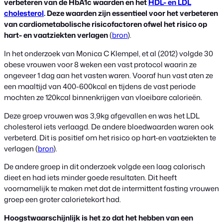
verbeteren van de HbA1c waarden en het
HDL- en LDL
cholesterol
. Deze waarden zijn essentieel voor het verbeteren
van cardiometabolische risicofactoren ofwel het risico op
hart- en vaatziekten verlagen
(
bron
).
In het onderzoek van Monica C Klempel, et al (2012) volgde 30
obese vrouwen voor 8 weken een vast protocol waarin ze
ongeveer 1 dag aan het vasten waren. Vooraf hun vast aten ze
een maaltijd van 400-600kcal en tijdens de vast periode
mochten ze 120kcal binnenkrijgen van vloeibare calorieën.
Deze groep vrouwen was 3,9kg afgevallen en was het LDL
cholesterol iets verlaagd. De andere bloedwaarden waren ook
verbeterd. Dit is positief om het risico op hart-en vaatziekten te
verlagen (
bron
).
De andere groep in dit onderzoek volgde een laag calorisch
dieet en had iets minder goede resultaten. Dit heeft
voornamelijk te maken met dat de intermittent fasting vrouwen
groep een groter calorietekort had.
Hoogstwaarschijnlijk is het zo dat het hebben van een