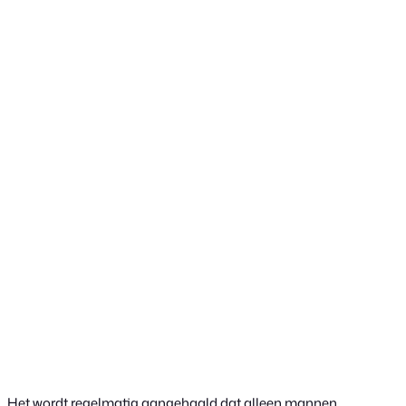
Het wordt regelmatig aangehaald dat alleen mannen