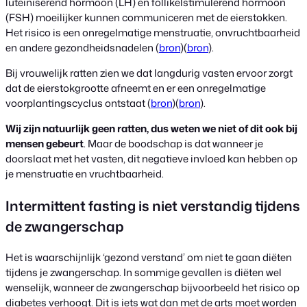
luteïniserend hormoon (LH) en follikelstimulerend hormoon
(FSH) moeilijker kunnen communiceren met de eierstokken.
Het risico is een onregelmatige menstruatie, onvruchtbaarheid
en andere gezondheidsnadelen (
bron
)(
bron
).
Bij vrouwelijk ratten zien we dat langdurig vasten ervoor zorgt
dat de eierstokgrootte afneemt en er een onregelmatige
voorplantingscyclus ontstaat (
bron
)(
bron
).
Wij zijn natuurlijk geen ratten, dus weten we niet of dit ook bij
mensen gebeurt
. Maar de boodschap is dat wanneer je
doorslaat met het vasten, dit negatieve invloed kan hebben op
je menstruatie en vruchtbaarheid.
Intermittent fasting is niet verstandig tijdens
de zwangerschap
Het is waarschijnlijk ‘gezond verstand’ om niet te gaan diëten
tijdens je zwangerschap. In sommige gevallen is diëten wel
wenselijk, wanneer de zwangerschap bijvoorbeeld het risico op
diabetes verhoogt. Dit is iets wat dan met de arts moet worden