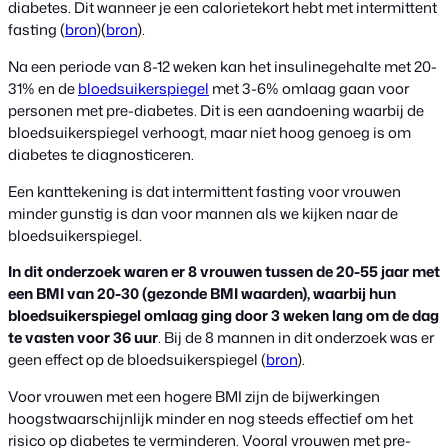
diabetes. Dit wanneer je een calorietekort hebt met intermittent
fasting (
bron
)(
bron
).
Na een periode van 8-12 weken kan het insulinegehalte met 20-
31% en de
bloedsuikerspiegel
met 3-6% omlaag gaan voor
personen met pre-diabetes. Dit is een aandoening waarbij de
bloedsuikerspiegel verhoogt, maar niet hoog genoeg is om
diabetes te diagnosticeren.
Een kanttekening is dat intermittent fasting voor vrouwen
minder gunstig is dan voor mannen als we kijken naar de
bloedsuikerspiegel.
In dit onderzoek waren er 8 vrouwen tussen de 20-55 jaar met
een BMI van 20-30 (gezonde BMI waarden), waarbij hun
bloedsuikerspiegel omlaag ging door 3 weken lang om de dag
te vasten voor 36 uur
. Bij de 8 mannen in dit onderzoek was er
geen effect op de bloedsuikerspiegel (
bron
).
Voor vrouwen met een hogere BMI zijn de bijwerkingen
hoogstwaarschijnlijk minder en nog steeds effectief om het
risico op diabetes te verminderen. Vooral vrouwen met pre-