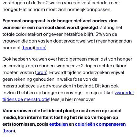
vastdagen of de 1ste 2 weken van een vast periode, meer
honger. Het lichaam moet zich namelijk aanpassen.
Eenmaal aangepast is de honger niet veel anders, dan
wanneer er een normaal dieet wordt gevolgd
. Zolang het
totale calorietekort ongeveer hetzelfde blijft.15% van de
vrouwen die aan vasten doet ervaart wel wat meer honger dan
normaal (
bron
)(
bron
).
Ook hebben vrouwen over het algemeen meer last van honger
en cravings dan mannen, wanneer ze 2 dagen achter elkaar
moeten vasten (
bron
). Er wordt tijdens onderzoeken vrijwel
geen rekening gehouden in welke fase van de
menstruatiecyclus de vrouw zich in bevindt. Dit kan ook
invloed hebben op honger en cravings. In mijn artikel ‘
zwaarder
tijdens de menstruatie
‘ lees je hier meer over.
Voor vrouwen die het ideaal plaatje nastreven op social
media, kan intermittent fasting het risico verhogen op
eetstoornissen, zoals
eetbuien
en
calorieën compenseren
(
bron
).