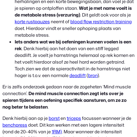
herhalingen en een korte bewegingsbaan, dan voel je dat
je spieren op ontploffen staan.
Wat je met name voelt is
de metabole stress
(verzuring)
. Dit geldt ook voor als je
korte rustpauzes
neemt of
blood flow restriction training
doet. Hierdoor vindt er sneller ophoping plaats van
metabole stress.
Iets anders wat we bij oefeningen kunnen voelen is een
rek
. Denk hierbij aan het doen van een stiff legged
deadlift. Je voelt je hamstrings helemaal op rek komen en
het voelt hierdoor alsof ze heel hard worden getraind.
Toch zien we dat de spieractiviteit in de hamstrings niet
hoger is t.o.v. een normale
deadlift
(
bron
).
Er is zelfs onderzoek gedaan naar de zogeheten ‘Mind muscle
connection’.
De mind muscle connection zegt iets over je
spieren tijdens een oefening specifiek aansturen, om ze zo
nog beter te belasten
.
Denk hierbij aan op je
borst
en
triceps
focussen wanneer je de
benchpress
doet. Dit kan werken met een lagere intensiteit
(rond de 20-40% van je
1RM)
. Maar wanneer de intensiteit