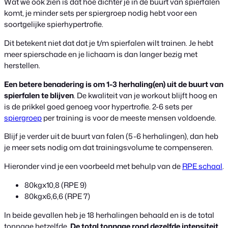
Wat we ook zien is dat hoe dichter je in de buurt van spierfalen
komt, je minder sets per spiergroep nodig hebt voor een
soortgelijke spierhypertrofie.
Dit betekent niet dat dat je t/m spierfalen wilt trainen. Je hebt
meer spierschade en je lichaam is dan langer bezig met
herstellen.
Een betere benadering is om 1-3 herhaling(en) uit de buurt van
spierfalen te blijven
. De kwaliteit van je workout blijft hoog en
is de prikkel goed genoeg voor hypertrofie. 2-6 sets per
spiergroep
per training is voor de meeste mensen voldoende.
Blijf je verder uit de buurt van falen (5-6 herhalingen), dan heb
je meer sets nodig om dat trainingsvolume te compenseren.
Hieronder vind je een voorbeeld met behulp van de
RPE schaal
.
80kgx10,8 (RPE 9)
80kgx6,6,6 (RPE 7)
In beide gevallen heb je 18 herhalingen behaald en is de total
tonnage hetzelfde.
De total tonnage rond dezelfde intensiteit