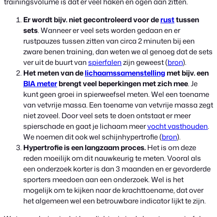
trainingsvolume is dat er veel haken en ogen aan zitten.
Er wordt bijv. niet gecontroleerd voor de
rust
tussen
sets
. Wanneer er veel sets worden gedaan en er
rustpauzes tussen zitten van circa 2 minuten bij een
zware benen training, dan weten we al genoeg dat de sets
ver uit de buurt van
spierfalen
zijn geweest (
bron
).
Het meten van de
lichaamssamenstelling
met bijv. een
BIA meter
brengt veel beperkingen met zich mee
. Je
kunt geen groei in spierweefsel meten. Wel een toename
van vetvrije massa. Een toename van vetvrije massa zegt
niet zoveel. Door veel sets te doen ontstaat er meer
spierschade en gaat je lichaam meer
vocht vasthouden
.
We noemen dit ook wel schijnhypertrofie (
bron
).
Hypertrofie is een langzaam proces.
Het is om deze
reden moeilijk om dit nauwkeurig te meten. Vooral als
een onderzoek korter is dan 3 maanden en er gevorderde
sporters meedoen aan een onderzoek. Wel is het
mogelijk om te kijken naar de krachttoename, dat over
het algemeen wel een betrouwbare indicator lijkt te zijn.