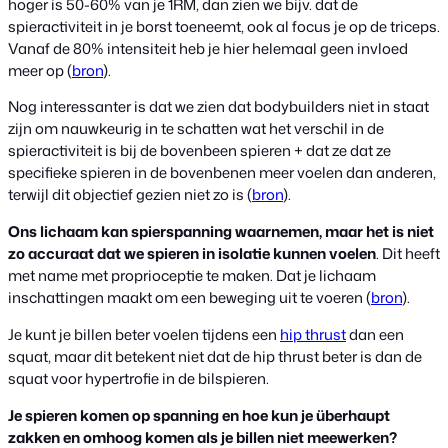
hoger is 50-60% van je 1RM, dan zien we bijv. dat de
spieractiviteit in je borst toeneemt, ook al focus je op de triceps.
Vanaf de 80% intensiteit heb je hier helemaal geen invloed
meer op (
bron
).
Nog interessanter is dat we zien dat bodybuilders niet in staat
zijn om nauwkeurig in te schatten wat het verschil in de
spieractiviteit is bij de bovenbeen spieren + dat ze dat ze
specifieke spieren in de bovenbenen meer voelen dan anderen,
terwijl dit objectief gezien niet zo is (
bron
).
Ons lichaam kan spierspanning waarnemen, maar het is niet
zo accuraat dat we spieren in isolatie kunnen voelen
. Dit heeft
met name met proprioceptie te maken. Dat je lichaam
inschattingen maakt om een beweging uit te voeren (
bron
).
Je kunt je billen beter voelen tijdens een
hip thrust
dan een
squat, maar dit betekent niet dat de hip thrust beter is dan de
squat voor hypertrofie in de bilspieren.
Je spieren komen op spanning en hoe kun je überhaupt
zakken en omhoog komen als je billen niet meewerken?