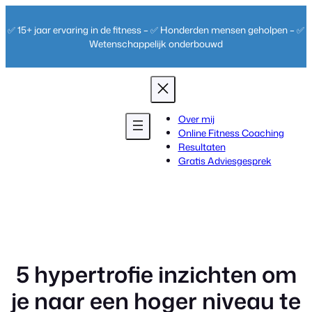
Ga
naar
✅ 15+ jaar ervaring in de fitness – ✅ Honderden mensen geholpen – ✅
de
Wetenschappelijk onderbouwd
inhoud
Over mij
Online Fitness Coaching
Resultaten
Gratis Adviesgesprek
5 hypertrofie inzichten om
je naar een hoger niveau te