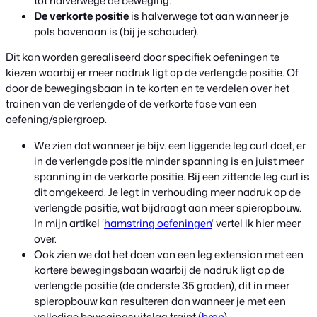
tot halverwege de beweging.
De verkorte positie
is halverwege tot aan wanneer je
pols bovenaan is (bij je schouder).
Dit kan worden gerealiseerd door specifiek oefeningen te
kiezen waarbij er meer nadruk ligt op de verlengde positie. Of
door de bewegingsbaan in te korten en te verdelen over het
trainen van de verlengde of de verkorte fase van een
oefening/spiergroep.
We zien dat wanneer je bijv. een liggende leg curl doet, er
in de verlengde positie minder spanning is en juist meer
spanning in de verkorte positie. Bij een zittende leg curl is
dit omgekeerd. Je legt in verhouding meer nadruk op de
verlengde positie, wat bijdraagt aan meer spieropbouw.
In mijn artikel ‘
hamstring oefeningen
‘ vertel ik hier meer
over.
Ook zien we dat het doen van een leg extension met een
kortere bewegingsbaan waarbij de nadruk ligt op de
verlengde positie (de onderste 35 graden), dit in meer
spieropbouw kan resulteren dan wanneer je met een
volledige bewegingsuitslag traint (
bron
).