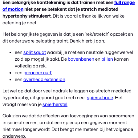
Een belangrijke kanttekening is dat trainen met een
full range
of motion
niet per se betekent dat je stretch mediated
hypertophy stimuleert
. Dit is vooral afhankelijk van welke
oefening je doet.
Het belangrijkste gegeven is dat je een ‘rek/stretch’ opzoekt en
dit onder zware belasting traint. Denk hierbij aan:
een
split squat
waarbij je met een neutrale ruggenwervel
zo diep mogelijk zakt. De
bovenbenen
en
billen
komen
volledig op rek;
een
preacher curl
;
een
overhead extension
.
Let wel op dat door veel nadruk te leggen op stretch mediated
hypertrophy, dit gepaard gaat met meer
spierschade
. Het
vraagt meer van je
spierherstel
.
Ook zien we dat de effecten van toevoegingen van sarcomeren
in serie afnemen, omdat een spier op een gegeven moment
niet meer langer wordt. Dat brengt me meteen bij het volgende
onderwerp.