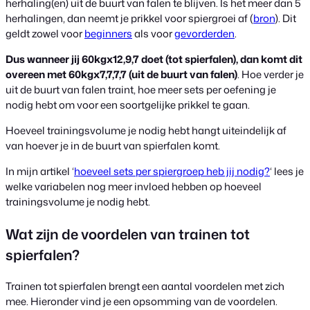
herhaling(en) uit de buurt van falen te blijven. Is het meer dan 5
herhalingen, dan neemt je prikkel voor spiergroei af (
bron
). Dit
geldt zowel voor
beginners
als voor
gevorderden
.
Dus wanneer jij 60kgx12,9,7 doet (tot spierfalen), dan komt dit
overeen met 60kgx7,7,7,7 (uit de buurt van falen)
. Hoe verder je
uit de buurt van falen traint, hoe meer sets per oefening je
nodig hebt om voor een soortgelijke prikkel te gaan.
Hoeveel trainingsvolume je nodig hebt hangt uiteindelijk af
van hoever je in de buurt van spierfalen komt.
In mijn artikel ‘
hoeveel sets per spiergroep heb jij nodig?
‘ lees je
welke variabelen nog meer invloed hebben op hoeveel
trainingsvolume je nodig hebt.
Wat zijn de voordelen van trainen tot
spierfalen?
Trainen tot spierfalen brengt een aantal voordelen met zich
mee. Hieronder vind je een opsomming van de voordelen.