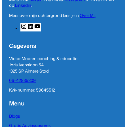
op
Linkedin
.
Meer over mijn achtergrond lees je in
Over Mij.
I
L
Y
n
i
o
s
n
u
t
k
T
Gegevens
a
e
u
g
d
b
Victor Mooren coaching & educatie
r
I
e
Joris Ivenslaan 54
a
n
1325 SP Almere Stad
m
06-42835309
Kvk-nummer: 59645512
Menu
Blogs
Gratis Adviesgesprek