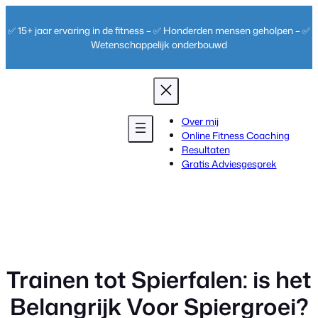
Ga
naar
✅ 15+ jaar ervaring in de fitness – ✅ Honderden mensen geholpen – ✅
de
Wetenschappelijk onderbouwd
inhoud
Over mij
Online Fitness Coaching
Resultaten
Gratis Adviesgesprek
Trainen tot Spierfalen: is het
Belangrijk Voor Spiergroei?