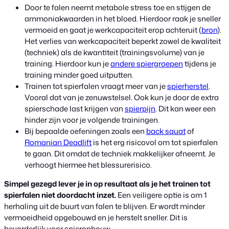
Door te falen neemt metabole stress toe en stijgen de
ammoniakwaarden in het bloed. Hierdoor raak je sneller
vermoeid en gaat je werkcapaciteit erop achteruit (
bron
).
Het verlies van werkcapaciteit beperkt zowel de kwaliteit
(techniek) als de kwantiteit (trainingsvolume) van je
training. Hierdoor kun je
andere spiergroepen
tijdens je
training minder goed uitputten.
Trainen tot spierfalen vraagt meer van je
spierherstel
.
Vooral dat van je zenuwstelsel. Ook kun je door de extra
spierschade last krijgen van
spierpijn
. Dit kan weer een
hinder zijn voor je volgende trainingen.
Bij bepaalde oefeningen zoals een
back squat
of
Romanian Deadlift
is het erg risicovol om tot spierfalen
te gaan. Dit omdat de techniek makkelijker afneemt. Je
verhoogt hiermee het blessurerisico.
Simpel gezegd lever je in op resultaat als je het trainen tot
spierfalen niet doordacht inzet.
Een veiligere optie is om 1
herhaling uit de buurt van falen te blijven. Er wordt minder
vermoeidheid opgebouwd en je herstelt sneller. Dit is
bevorderlijk voor spieropbouw.