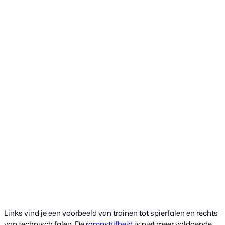
Links vind je een voorbeeld van trainen tot spierfalen en rechts
van technisch falen. De
rompstijfheid
is niet meer voldoende.