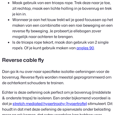
Maak gebruik van een triceps rope. Trek deze naar je toe,
zit rechtop, maak een lichte holling in je bovenrug en trek
je kin in.
Wanneer je aan het touw trekt wil je goed focussen op het
maken van een combinatie van een roei beweging en een
reverse fly beweging. Je probeert je ellebogen zover
mogelijk naar achteren te brengen.
Is de triceps rope tekort, maak dan gebruik van 2 single
rope’s. Of je kunt gebruik maken van
angles 90
.
Reverse cable fly
Dan ga ik nu over naar specifieke isolatie-oefeningen voor de
bovenrug. Reverse flye’s worden meestal geprogrammeerd om
de achterkant schouders te trainen.
Echter is deze oefening ook perfect om je bovenrug (middelste
& onderste traps) te isoleren. Een ander bijkomend voordeel is
dat je
stretch mediated hypertrophy (hypertrofie)
stimuleert. Dit
houdt in dat met deze oefening de spiervezels onder belasting
meer op rek komen, dat extra voordelen kan hebben voor