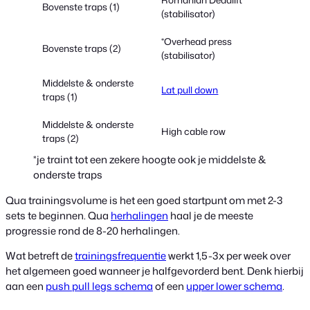
Bovenste traps (1)
(stabilisator)
*Overhead press
Bovenste traps (2)
(stabilisator)
Middelste & onderste
Lat pull down
traps (1)
Middelste & onderste
High cable row
traps (2)
*je traint tot een zekere hoogte ook je middelste &
onderste traps
Qua trainingsvolume is het een goed startpunt om met 2-3
sets te beginnen. Qua
herhalingen
haal je de meeste
progressie rond de 8-20 herhalingen.
Wat betreft de
trainingsfrequentie
werkt 1,5-3x per week over
het algemeen goed wanneer je halfgevorderd bent. Denk hierbij
aan een
push pull legs schema
of een
upper lower schema
.