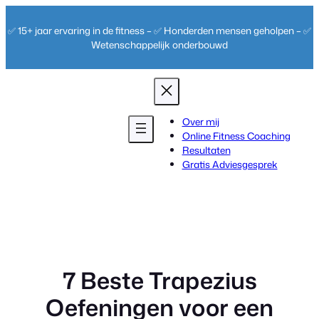
Ga
naar
✅ 15+ jaar ervaring in de fitness – ✅ Honderden mensen geholpen – ✅
de
Wetenschappelijk onderbouwd
inhoud
Over mij
Online Fitness Coaching
Resultaten
Gratis Adviesgesprek
7 Beste Trapezius
Oefeningen voor een