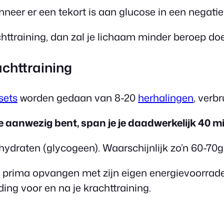
nneer er een tekort is aan glucose in een negati
httraining, dan zal je lichaam minder beroep d
achttraining
sets
worden gedaan van 8-20
herhalingen
, verb
e aanwezig bent, span je je daadwerkelijk 40 mi
lhydraten (glycogeen). Waarschijnlijk zo’n 60-70g
am prima opvangen met zijn eigen energievoorrad
ing voor en na je krachttraining.