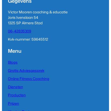
Gegevens
a
e
u
g
d
b
Victor Mooren coaching & educatie
r
I
e
Joris Ivenslaan 54
a
n
1325 SP Almere Stad
m
06-42835309
Kvk-nummer: 59645512
Menu
Blogs
Gratis Adviesgesprek
Online Fitness Coaching
Diensten
Producten
Prijzen