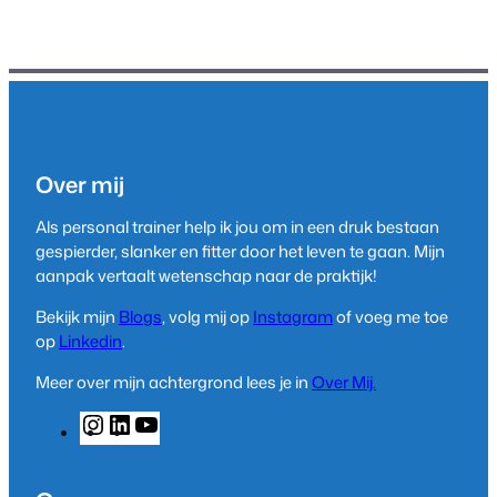
Over mij
Als personal trainer help ik jou om in een druk bestaan
gespierder, slanker en fitter door het leven te gaan. Mijn
aanpak vertaalt wetenschap naar de praktijk!
Bekijk mijn
Blogs
, volg mij op
Instagram
of voeg me toe
op
Linkedin
.
Meer over mijn achtergrond lees je in
Over Mij.
I
L
Y
n
i
o
s
n
u
t
k
T