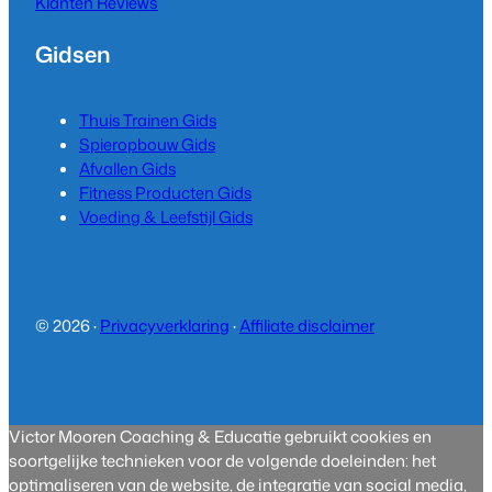
Klanten Reviews
Gidsen
Thuis Trainen Gids
Spieropbouw Gids
Afvallen Gids
Fitness Producten Gids
Voeding & Leefstijl Gids
© 2026 ·
Privacyverklaring
·
Affiliate disclaimer
Victor Mooren Coaching & Educatie gebruikt cookies en
soortgelijke technieken voor de volgende doeleinden: het
optimaliseren van de website, de integratie van social media,