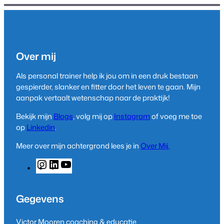
Over mij
Als personal trainer help ik jou om in een druk bestaan
gespierder, slanker en fitter door het leven te gaan. Mijn
aanpak vertaalt wetenschap naar de praktijk!
Bekijk mijn
Blogs
, volg mij op
Instagram
of voeg me toe
op
Linkedin
.
Meer over mijn achtergrond lees je in
Over Mij.
I
L
Y
n
i
o
s
n
u
t
k
T
Gegevens
a
e
u
g
d
b
Victor Mooren coaching & educatie