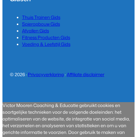
Thuis Trainen Gids
Spieropbouw Gids
Afvallen Gids
Fitness Producten Gids
Voeding & Leefstijl Gids
© 2026 ·
Privacyverklaring
·
Affiliate disclaimer
Victor Mooren Coaching & Educatie gebruikt cookies en
soortgelijke technieken voor de volgende doeleinden: het
optimaliseren van de website, de integratie van social media,
het verzamelen en analyseren van statistieken en om u van
gerichte informatie te voorzien. Door gebruik te maken van