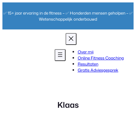
Ga
naar
✅ 15+ jaar ervaring in de fitness – ✅ Honderden mensen geholpen – ✅
de
Wetenschappelijk onderbouwd
inhoud
Over mij
Online Fitness Coaching
Resultaten
Gratis Adviesgesprek
Klaas