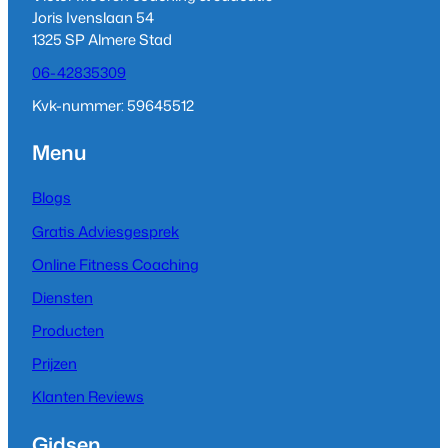
r
I
e
Joris Ivenslaan 54
a
n
1325 SP Almere Stad
m
06-42835309
Kvk-nummer: 59645512
Menu
Blogs
Gratis Adviesgesprek
Online Fitness Coaching
Diensten
Producten
Prijzen
Klanten Reviews
Gidsen