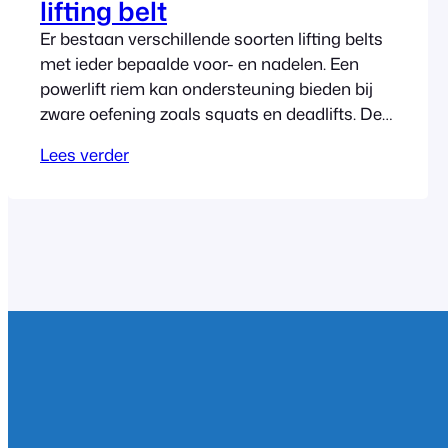
lifting belt
Er bestaan verschillende soorten lifting belts
met ieder bepaalde voor- en nadelen. Een
powerlift riem kan ondersteuning bieden bij
zware oefening zoals squats en deadlifts. De
powerlift riem kan blessures voorkomen en
Lees verder
draagt bij een goede training.