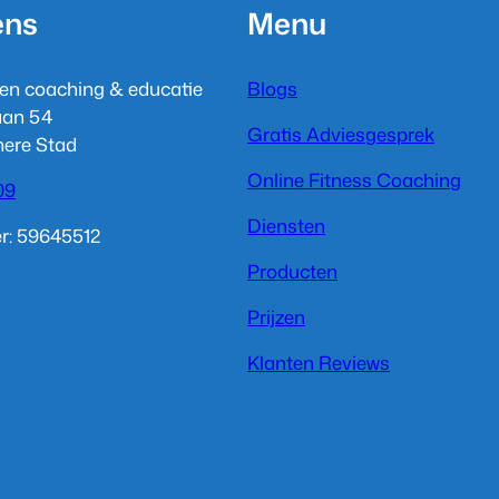
ens
Menu
en coaching & educatie
Blogs
laan 54
Gratis Adviesgesprek
mere Stad
Online Fitness Coaching
09
Diensten
: 59645512
Producten
Prijzen
Klanten Reviews