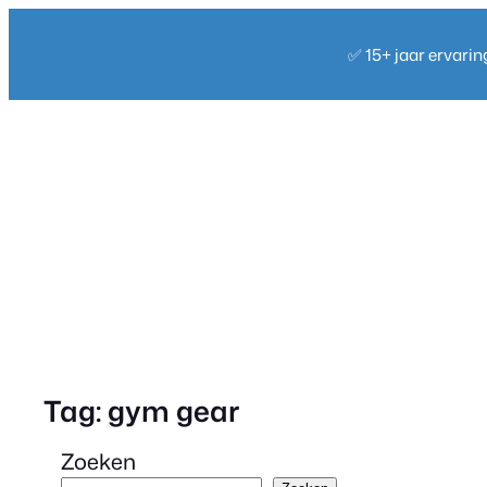
Ga
naar
✅ 15+ jaar ervari
de
inhoud
Tag:
gym gear
Zoeken