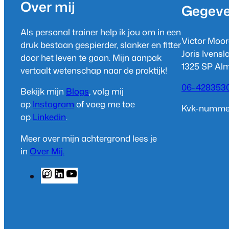
Over mij
Gegev
Als personal trainer help ik jou om in een
Victor Moor
druk bestaan gespierder, slanker en fitter
Joris Ivens
door het leven te gaan. Mijn aanpak
1325 SP Al
vertaalt wetenschap naar de praktijk!
06-428353
Bekijk mijn
Blogs
, volg mij
op
Instagram
of voeg me toe
Kvk-nummer
op
Linkedin
.
Meer over mijn achtergrond lees je
in
Over Mij.
I
L
Y
n
i
o
s
n
u
t
k
T