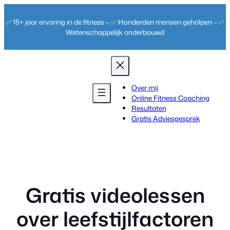
Ga
naar
✅ 15+ jaar ervaring in de fitness – ✅ Honderden mensen geholpen – ✅
de
Wetenschappelijk onderbouwd
inhoud
Over mij
Online Fitness Coaching
Resultaten
Gratis Adviesgesprek
Gratis videolessen
over leefstijlfactoren