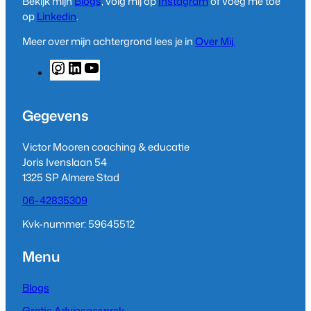
Bekijk mijn
Blogs
, volg mij op
Instagram
of voeg me toe
op
Linkedin
.
Meer over mijn achtergrond lees je in
Over Mij.
I
L
Y
n
i
o
s
n
u
t
k
T
Gegevens
a
e
u
g
d
b
Victor Mooren coaching & educatie
r
I
e
Joris Ivenslaan 54
a
n
1325 SP Almere Stad
m
06-42835309
Kvk-nummer: 59645512
Menu
Blogs
Gratis Adviesgesprek