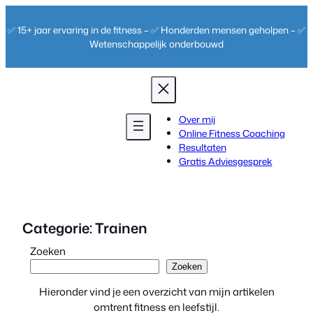
Ga
naar
✅ 15+ jaar ervaring in de fitness – ✅ Honderden mensen geholpen – ✅
de
Wetenschappelijk onderbouwd
inhoud
Over mij
Online Fitness Coaching
Resultaten
Gratis Adviesgesprek
Categorie:
Trainen
Zoeken
Zoeken
Hieronder vind je een overzicht van mijn artikelen
omtrent fitness en leefstijl.