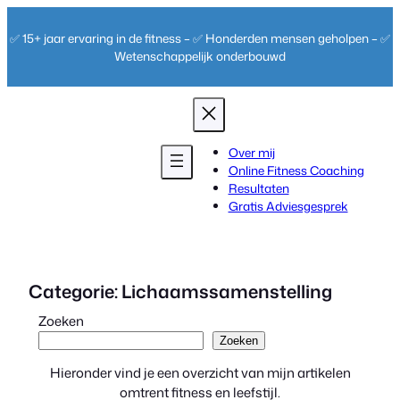
Ga
naar
✅ 15+ jaar ervaring in de fitness – ✅ Honderden mensen geholpen – ✅
de
Wetenschappelijk onderbouwd
inhoud
Over mij
Online Fitness Coaching
Resultaten
Gratis Adviesgesprek
Categorie:
Lichaamssamenstelling
Zoeken
Zoeken
Hieronder vind je een overzicht van mijn artikelen
omtrent fitness en leefstijl.