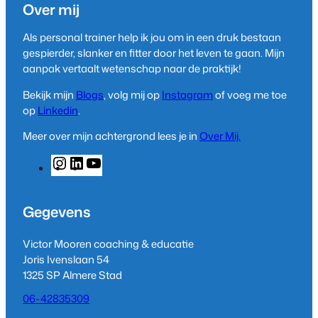
Over mij
Als personal trainer help ik jou om in een druk bestaan
gespierder, slanker en fitter door het leven te gaan. Mijn
aanpak vertaalt wetenschap naar de praktijk!
Bekijk mijn
Blogs
, volg mij op
Instagram
of voeg me toe
op
Linkedin
.
Meer over mijn achtergrond lees je in
Over Mij.
I
L
Y
n
i
o
s
n
u
t
k
T
Gegevens
a
e
u
g
d
b
Victor Mooren coaching & educatie
r
I
e
Joris Ivenslaan 54
a
n
1325 SP Almere Stad
m
06-42835309