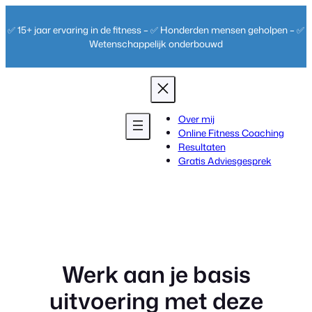
Ga
naar
✅ 15+ jaar ervaring in de fitness – ✅ Honderden mensen geholpen – ✅
de
Wetenschappelijk onderbouwd
inhoud
Over mij
Online Fitness Coaching
Resultaten
Gratis Adviesgesprek
Werk aan je basis
uitvoering met deze