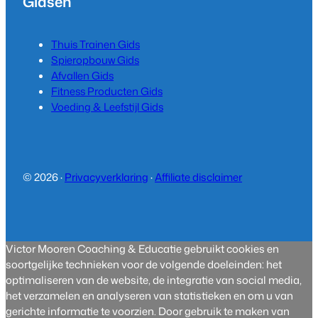
Gidsen
Thuis Trainen Gids
Spieropbouw Gids
Afvallen Gids
Fitness Producten Gids
Voeding & Leefstijl Gids
© 2026 ·
Privacyverklaring
·
Affiliate disclaimer
Victor Mooren Coaching & Educatie gebruikt cookies en
soortgelijke technieken voor de volgende doeleinden: het
optimaliseren van de website, de integratie van social media,
het verzamelen en analyseren van statistieken en om u van
gerichte informatie te voorzien. Door gebruik te maken van