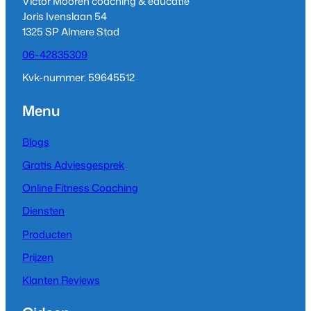
Victor Mooren coaching & educatie
r
I
e
Joris Ivenslaan 54
a
n
1325 SP Almere Stad
m
06-42835309
Kvk-nummer: 59645512
Menu
Blogs
Gratis Adviesgesprek
Online Fitness Coaching
Diensten
Producten
Prijzen
Klanten Reviews