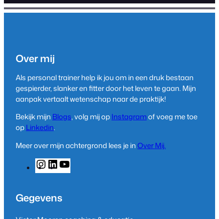
Over mij
Als personal trainer help ik jou om in een druk bestaan
gespierder, slanker en fitter door het leven te gaan. Mijn
aanpak vertaalt wetenschap naar de praktijk!
Bekijk mijn
Blogs
, volg mij op
Instagram
of voeg me toe
op
Linkedin
.
Meer over mijn achtergrond lees je in
Over Mij.
I
L
Y
n
i
o
s
n
u
t
k
T
Gegevens
a
e
u
g
d
b