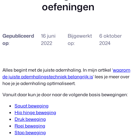
oefeningen
Gepubliceerd
16 juni
Bijgewerkt
6 oktober
op
:
2022
op:
2024
Alles begint met de juiste ademhaling. In mijn artikel ‘
waarom
de juiste ademhalingstechniek belangrijk is
‘ lees je meer over
hoe je je ademhaling optimaliseert.
Vanuit daar kun je door naar de volgende basis bewegingen:
Squat beweging
Hip hinge beweging
Druk beweging
Roei beweging
Stap beweging