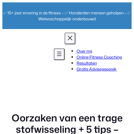
Ga
naar
✅ 15+ jaar ervaring in de fitness – ✅ Honderden mensen geholpen – ✅
de
Wetenschappelijk onderbouwd
inhoud
Over mij
Online Fitness Coaching
Resultaten
Gratis Adviesgesprek
Oorzaken van een trage
stofwisseling + 5 tips –