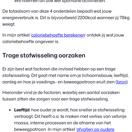
We noemen dit ook wel spontane activiteiten.
De totaalsom van deze 4 onderdelen bepaalt wat jouw
energieverbruik is. Dit is bijvoorbeeld 2200kcal wanneer jij 78kg
weegt.
In mijn artikel ‘
caloriebehoefte berekenen
‘ ontdek jij wat jouw
caloriebehoefte ongeveer is.
Trage stofwisseling oorzaken
Er zijn best wat factoren die invloed hebben op een trage
stofwisseling. Dit gaat met name om je lichaamsbouw, leeftijd,
aanleg en hoe je voedings- en beweegpatroon eruit zien (
bron
).
Hieronder vind je de factoren, waarbij een aantal oorzaken
tussen zitten die zorgen voor een trage stofwisseling.
Leeftijd
: hoe ouder je wordt, hoe sneller je stofwisseling
vertraagt. Dit heeft o.a. te maken met verlies van vetvrije
massa, interne processen en de afname van het
beweegpatroon. In mijn artikel ‘
afvallen op oudere