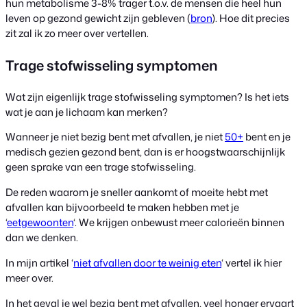
hun metabolisme 3-8% trager t.o.v. de mensen die heel hun
leven op gezond gewicht zijn gebleven (
bron
). Hoe dit precies
zit zal ik zo meer over vertellen.
Trage stofwisseling symptomen
Wat zijn eigenlijk trage stofwisseling symptomen? Is het iets
wat je aan je lichaam kan merken?
Wanneer je niet bezig bent met afvallen, je niet
50+
bent en je
medisch gezien gezond bent, dan is er hoogstwaarschijnlijk
geen sprake van een trage stofwisseling.
De reden waarom je sneller aankomt of moeite hebt met
afvallen kan bijvoorbeeld te maken hebben met je
‘
eetgewoonten
‘. We krijgen onbewust meer calorieën binnen
dan we denken.
In mijn artikel ‘
niet afvallen door te weinig eten
‘ vertel ik hier
meer over.
In het geval je wel bezig bent met afvallen, veel honger ervaart