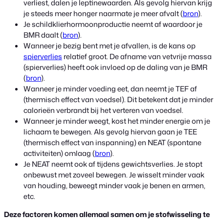
verliest, dalen je leptinewaarden. Als gevolg hiervan krijg
je steeds meer honger naarmate je meer afvalt (
bron
).
Je schildklierhormoonproductie neemt af waardoor je
BMR daalt (
bron
).
Wanneer je bezig bent met je afvallen, is de kans op
spierverlies
relatief groot. De afname van vetvrije massa
(spierverlies) heeft ook invloed op de daling van je BMR
(
bron
).
Wanneer je minder voeding eet, dan neemt je TEF af
(thermisch effect van voedsel). Dit betekent dat je minder
calorieën verbrandt bij het verteren van voedsel.
Wanneer je minder weegt, kost het minder energie om je
lichaam te bewegen. Als gevolg hiervan gaan je TEE
(thermisch effect van inspanning) en NEAT (spontane
activiteiten) omlaag (
bron
).
Je NEAT neemt ook af tijdens gewichtsverlies. Je stopt
onbewust met zoveel bewegen. Je wisselt minder vaak
van houding, beweegt minder vaak je benen en armen,
etc.
Deze factoren komen allemaal samen om je stofwisseling te