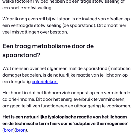
welke factoren invloed hebben op een trage stofwisseling of
een snelle stofwisseling.
Waar ik nog even stil bij wil staan is de invloed van afvallen op
een vertraagde stofwisseling (de spaarstand). Dit omdat hier
veel misvattingen over bestaan.
Een traag metabolisme door de
spaarstand?
Wat mensen over het algemeen met de spaarstand (metabolic
damage) bedoelen, is de natuurlijke reactie van je lichaam op
een langdurig
calorietekort
.
Het houdt in dat het lichaam zich aanpast op een verminderde
calorie-inname. Dit door het energieverbruik te verminderen,
om goed te blijven functioneren en uithongering te voorkomen.
Het is een natuurlijke fysiologische reactie van het lichaam
en de technische term hiervoor is
‘
adaptieve thermogenese
‘
(
bron
)(
bron
).