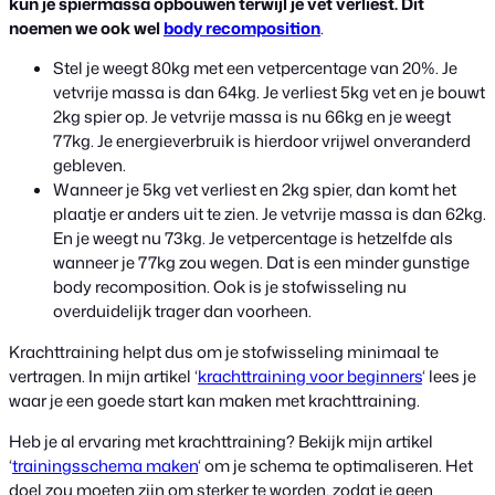
kun je spiermassa opbouwen terwijl je vet verliest. Dit
noemen we ook wel
body recomposition
.
Stel je weegt 80kg met een vetpercentage van 20%. Je
vetvrije massa is dan 64kg. Je verliest 5kg vet en je bouwt
2kg spier op. Je vetvrije massa is nu 66kg en je weegt
77kg. Je energieverbruik is hierdoor vrijwel onveranderd
gebleven.
Wanneer je 5kg vet verliest en 2kg spier, dan komt het
plaatje er anders uit te zien. Je vetvrije massa is dan 62kg.
En je weegt nu 73kg. Je vetpercentage is hetzelfde als
wanneer je 77kg zou wegen. Dat is een minder gunstige
body recomposition. Ook is je stofwisseling nu
overduidelijk trager dan voorheen.
Krachttraining helpt dus om je stofwisseling minimaal te
vertragen. In mijn artikel ‘
krachttraining voor beginners
‘ lees je
waar je een goede start kan maken met krachttraining.
Heb je al ervaring met krachttraining? Bekijk mijn artikel
‘
trainingsschema maken
‘ om je schema te optimaliseren. Het
doel zou moeten zijn om sterker te worden, zodat je geen