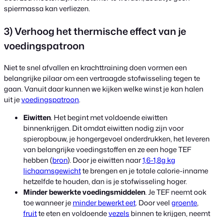
spiermassa kan verliezen.
3) Verhoog het thermische effect van je
voedingspatroon
Niet te snel afvallen en krachttraining doen vormen een
belangrijke pilaar om een vertraagde stofwisseling tegen te
gaan. Vanuit daar kunnen we kijken welke winst je kan halen
uit je
voedingspatroon
.
Eiwitten
. Het begint met voldoende eiwitten
binnenkrijgen. Dit omdat eiwitten nodig zijn voor
spieropbouw, je hongergevoel onderdrukken, het leveren
van belangrijke voedingstoffen en ze een hoge TEF
hebben (
bron
). Door je eiwitten naar
1,6-1,8g kg
lichaamsgewicht
te brengen en je totale calorie-inname
hetzelfde te houden, dan is je stofwisseling hoger.
Minder bewerkte voedingsmiddelen
. Je TEF neemt ook
toe wanneer je
minder bewerkt eet
. Door veel
groente
,
fruit
te eten en voldoende
vezels
binnen te krijgen, neemt