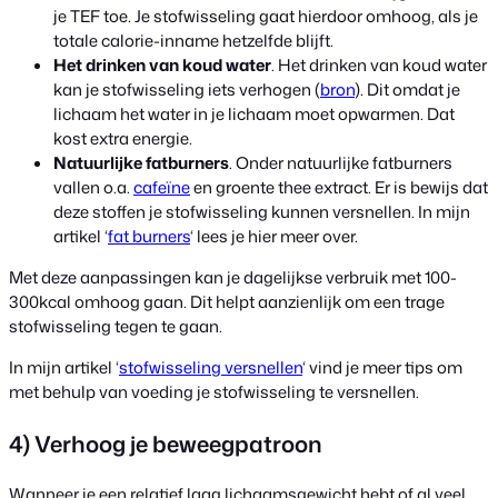
je TEF toe. Je stofwisseling gaat hierdoor omhoog, als je
totale calorie-inname hetzelfde blijft.
Het drinken van koud water
. Het drinken van koud water
kan je stofwisseling iets verhogen (
bron
). Dit omdat je
lichaam het water in je lichaam moet opwarmen. Dat
kost extra energie.
Natuurlijke fatburners
. Onder natuurlijke fatburners
vallen o.a.
cafeïne
en groente thee extract. Er is bewijs dat
deze stoffen je stofwisseling kunnen versnellen. In mijn
artikel ‘
fat burners
‘ lees je hier meer over.
Met deze aanpassingen kan je dagelijkse verbruik met 100-
300kcal omhoog gaan. Dit helpt aanzienlijk om een trage
stofwisseling tegen te gaan.
In mijn artikel ‘
stofwisseling versnellen
‘ vind je meer tips om
met behulp van voeding je stofwisseling te versnellen.
4) Verhoog je beweegpatroon
Wanneer je een relatief laag lichaamsgewicht hebt of al veel