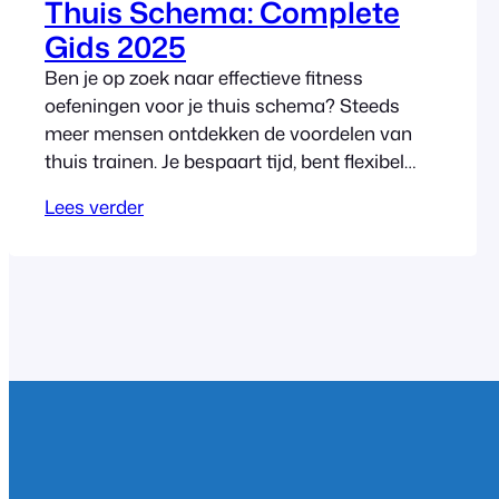
Thuis Schema: Complete
Gids 2025
Ben je op zoek naar effectieve fitness
oefeningen voor je thuis schema? Steeds
meer mensen ontdekken de voordelen van
thuis trainen. Je bespaart tijd, bent flexibel
met je planning en hoeft niet te wachten op
Lees verder
bezette apparaten in een drukke sportschool.
In deze complete gids leer je alles over het
samenstellen van je eigen thuis…