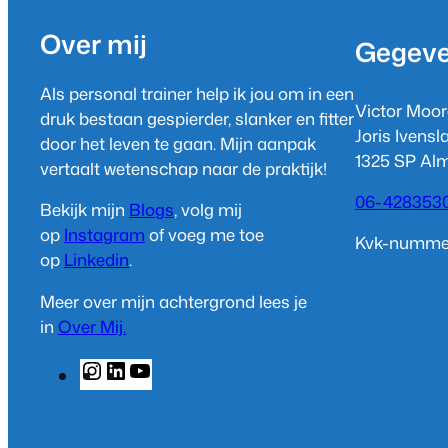
Over mij
Gegev
Als personal trainer help ik jou om in een
Victor Moor
druk bestaan gespierder, slanker en fitter
Joris Ivens
door het leven te gaan. Mijn aanpak
1325 SP Al
vertaalt wetenschap naar de praktijk!
06-428353
Bekijk mijn
Blogs
, volg mij
op
Instagram
of voeg me toe
Kvk-nummer
op
Linkedin
.
Meer over mijn achtergrond lees je
in
Over Mij.
I
L
Y
n
i
o
s
n
u