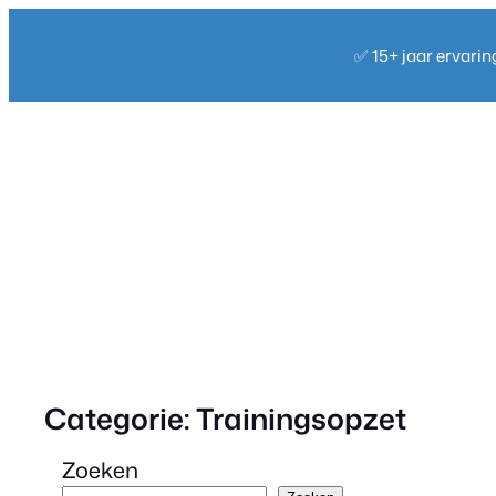
Ga
naar
✅ 15+ jaar ervari
de
inhoud
Categorie:
Trainingsopzet
Zoeken