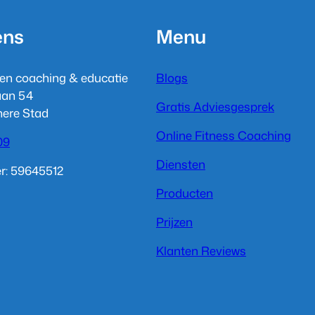
ens
Menu
en coaching & educatie
Blogs
laan 54
Gratis Adviesgesprek
mere Stad
Online Fitness Coaching
09
Diensten
: 59645512
Producten
Prijzen
Klanten Reviews