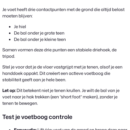
Je voet heeft drie contactpunten met de grond die altijd belast
moeten blijven:
Je hiel
De bal onder je grote teen
De bal onder je kleine teen
Samen vormen deze drie punten een stabiele driehoek, de
tripod.
Stel je voor dat je de vloer vastgrijpt met je tenen, alsof je een
handdoek oppakt. Dit creëert een actieve voetboog die
stabiliteit geeft aan je hele been.
Let op:
Dit betekent niet je tenen krullen. Je wilt de bal van je
voet naar je hak trekken (een “short foot” maken), zonder je
tenen te bewegen.
Test je voetboog controle
Eenvoudig:
Lift één voet van de grond en breng deze naar