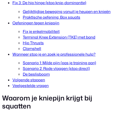
Fix 3: De hip hinge (stop knie-dominantie)
Gelijktijdige beweging vanuit je heupen en knieën
Praktische oefening: Box squats
Oefeningen tegen kniepijn
Fix je enkelmobiliteit
Terminal Knee Extension (TKE) met band
Hip Thrusts
Clamshell
Wanneer stop je en zoek je professionele hulp?
Scenario 1: Milde pijn (pas je training aan)
Scenario 2: Rode vlaggen (stop direct)
De beslisboom
Volgende stappen
Veelgestelde vragen
Waarom je kniepijn krijgt bij
squatten