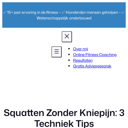
Ga
naar
✅ 15+ jaar ervaring in de fitness – ✅ Honderden mensen geholpen – ✅
de
Wetenschappelijk onderbouwd
inhoud
Over mij
Online Fitness Coaching
Resultaten
Gratis Adviesgesprek
Squatten Zonder Kniepijn: 3
Techniek Tips