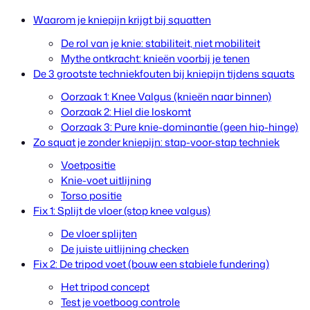
Waarom je kniepijn krijgt bij squatten
De rol van je knie: stabiliteit, niet mobiliteit
Mythe ontkracht: knieën voorbij je tenen
De 3 grootste techniekfouten bij kniepijn tijdens squats
Oorzaak 1: Knee Valgus (knieën naar binnen)
Oorzaak 2: Hiel die loskomt
Oorzaak 3: Pure knie-dominantie (geen hip-hinge)
Zo squat je zonder kniepijn: stap-voor-stap techniek
Voetpositie
Knie-voet uitlijning
Torso positie
Fix 1: Splijt de vloer (stop knee valgus)
De vloer splijten
De juiste uitlijning checken
Fix 2: De tripod voet (bouw een stabiele fundering)
Het tripod concept
Test je voetboog controle