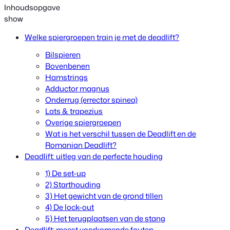
Inhoudsopgave
show
Welke spiergroepen train je met de deadlift?
Bilspieren
Bovenbenen
Hamstrings
Adductor magnus
Onderrug (errector spinea)
Lats & trapezius
Overige spiergroepen
Wat is het verschil tussen de Deadlift en de
Romanian Deadlift?
Deadlift: uitleg van de perfecte houding
1) De set-up
2) Starthouding
3) Het gewicht van de grond tillen
4) De lock-out
5) Het terugplaatsen van de stang
Deadlift: meest voorkomende fouten