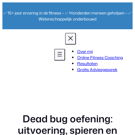
Ga
naar
✅ 15+ jaar ervaring in de fitness – ✅ Honderden mensen geholpen – ✅
de
Wetenschappelijk onderbouwd
inhoud
Over mij
Online Fitness Coaching
Resultaten
Gratis Adviesgesprek
Dead bug oefening:
uitvoering, spieren en