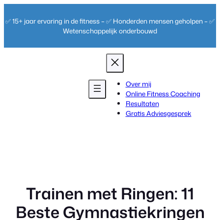
Ga
naar
✅ 15+ jaar ervaring in de fitness – ✅ Honderden mensen geholpen – ✅
de
Wetenschappelijk onderbouwd
inhoud
Over mij
Online Fitness Coaching
Resultaten
Gratis Adviesgesprek
Trainen met Ringen: 11
Beste Gymnastiekringen