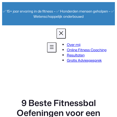
Ga
naar
✅ 15+ jaar ervaring in de fitness – ✅ Honderden mensen geholpen – ✅
de
Wetenschappelijk onderbouwd
inhoud
Over mij
Online Fitness Coaching
Resultaten
Gratis Adviesgesprek
9 Beste Fitnessbal
Oefeningen voor een