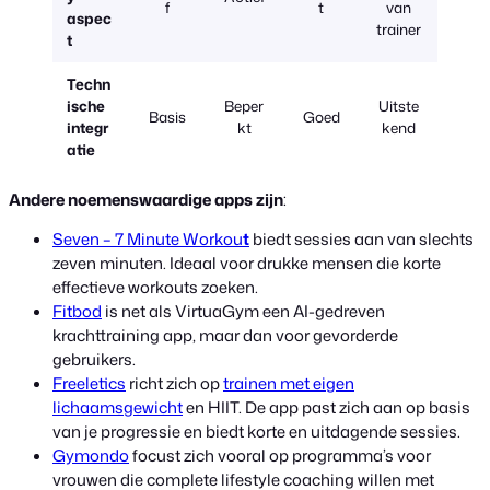
f
t
van
aspec
trainer
t
Techn
ische
Beper
Uitste
Basis
Goed
integr
kt
kend
atie
Andere noemenswaardige apps zijn
:
Seven – 7 Minute Workou
t
biedt sessies aan van slechts
zeven minuten. Ideaal voor drukke mensen die korte
effectieve workouts zoeken.
Fitbod
is net als VirtuaGym een AI-gedreven
krachttraining app, maar dan voor gevorderde
gebruikers.
Freeletics
richt zich op
trainen met eigen
lichaamsgewicht
en HIIT. De app past zich aan op basis
van je progressie en biedt korte en uitdagende sessies.
Gymondo
focust zich vooral op programma’s voor
vrouwen die complete lifestyle coaching willen met