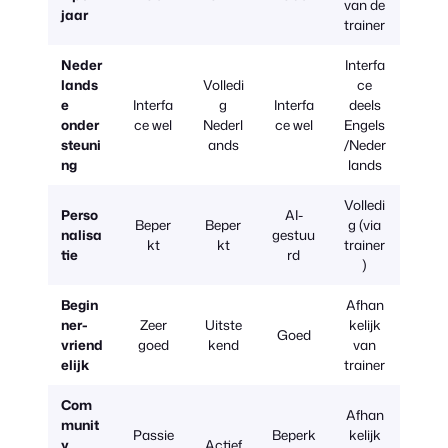
van de
jaar
trainer
Neder
Interfa
lands
Volledi
ce
e
Interfa
g
Interfa
deels
onder
ce wel
Nederl
ce wel
Engels
steuni
ands
/Neder
ng
lands
Volledi
Perso
AI-
Beper
Beper
g (via
nalisa
gestuu
kt
kt
trainer
tie
rd
)
Begin
Afhan
ner-
Zeer
Uitste
kelijk
Goed
vriend
goed
kend
van
elijk
trainer
Com
Afhan
munit
Passie
Beperk
kelijk
y
Actief