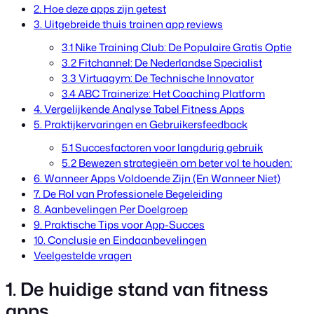
2. Hoe deze apps zijn getest
3. Uitgebreide thuis trainen app reviews
3.1 Nike Training Club: De Populaire Gratis Optie
3.2 Fitchannel: De Nederlandse Specialist
3.3 Virtuagym: De Technische Innovator
3.4 ABC Trainerize: Het Coaching Platform
4. Vergelijkende Analyse Tabel Fitness Apps
5. Praktijkervaringen en Gebruikersfeedback
5.1 Succesfactoren voor langdurig gebruik
5.2 Bewezen strategieën om beter vol te houden:
6. Wanneer Apps Voldoende Zijn (En Wanneer Niet)
7. De Rol van Professionele Begeleiding
8. Aanbevelingen Per Doelgroep
9. Praktische Tips voor App-Succes
10. Conclusie en Eindaanbevelingen
Veelgestelde vragen
1. De huidige stand van fitness
apps