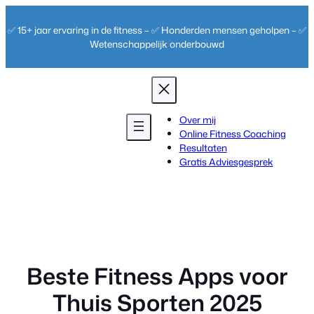
Ga
naar
✅ 15+ jaar ervaring in de fitness – ✅ Honderden mensen geholpen – ✅
de
Wetenschappelijk onderbouwd
inhoud
Over mij
Online Fitness Coaching
Resultaten
Gratis Adviesgesprek
Beste Fitness Apps voor
Thuis Sporten 2025