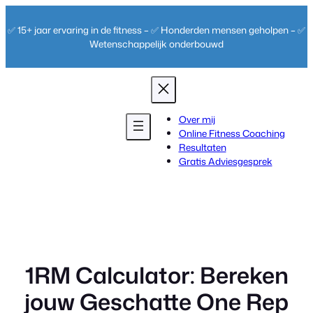
Ga
naar
✅ 15+ jaar ervaring in de fitness – ✅ Honderden mensen geholpen – ✅
de
Wetenschappelijk onderbouwd
inhoud
Over mij
Online Fitness Coaching
Resultaten
Gratis Adviesgesprek
1RM Calculator: Bereken
jouw Geschatte One Rep