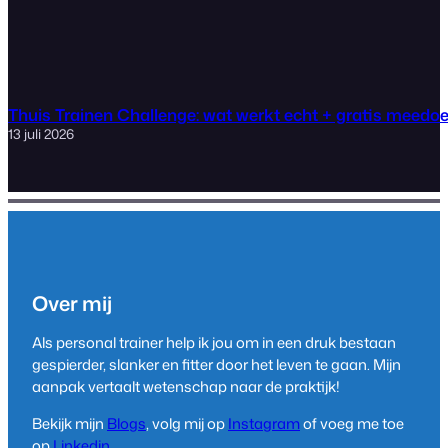
Thuis Trainen Challenge: wat werkt echt + gratis meedo
13 juli 2026
Over mij
Als personal trainer help ik jou om in een druk bestaan
gespierder, slanker en fitter door het leven te gaan. Mijn
aanpak vertaalt wetenschap naar de praktijk!
Bekijk mijn
Blogs
, volg mij op
Instagram
of voeg me toe
op
Linkedin
.