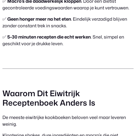
✅
Macro’s die daadwerkelijk kloppen
. Door een diëtist
gecontroleerde voedingswaarden waarop je kunt vertrouwen.
✅
Geen honger meer na het eten
. Eindelijk verzadigd blijven
zonder constant trek in snacks.
✅
5-30 minuten recepten die echt werken
. Snel, simpel en
geschikt voor je drukke leven.
Waarom Dit Eiwitrijk
Receptenboek Anders Is
De meeste eiwitrijke kookboeken beloven veel maar leveren
weinig.
Klonterige shakes, dure ingrediënten en macro’s die niet