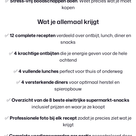
✅
Stress-vrij boodschappen doen
. Weet precies wat je moet
kopen
Wat je allemaal krijgt
✅
12 complete recepten
verdeeld over ontbijt, lunch, diner en
snacks
✅
4 krachtige ontbijten
die je energie geven voor de hele
ochtend
✅
4 vullende lunches
perfect voor thuis of onderweg
✅
4 versterkende diners
voor optimaal herstel en
spieropbouw
✅
Overzicht van de 8 beste eiwitrijke supermarkt-snacks
inclusief prijzen en waar je ze koopt
✅
Professionele foto bij elk recept
zodat je precies ziet wat je
krijgt
✅
Complete voedingswaarden per portie
gecontroleerd door