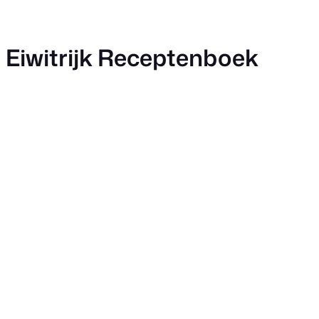
Ga
naar
de
Eiwitrijk Receptenboek
inhoud