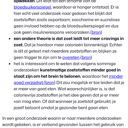
opwekken
. Dit leidt tot een afname van de
bloedsuikerspiegel
, waardoor er honger ontstaat. Er is
hier echt veel onderzoek naar gedaan het blijkt dat
zoetstoffen zoals aspartaam, saccharine en sucralose
geen invloed hebben op de bloedsuikerspiegel en dus
ook geen insulinerespons veroorzaken.(
bron
)
een andere theorie is dat zoet leidt tot meer cravings in
zoet.
Dat je hierdoor meer calorieën binnenkrijgt. Echter
is dit al getest met meerdere zoetstoffen en blijken ze
geen trigger te zijn om te
overeten
.(
bron
)
het is interessant om te weten dat volgens sommige
onderzoeken
kunstmatige zoetstoffen minder goed in
staat zijn om het brein te belonen
, waardoor het
minder
goed verzadigt.
(
bron
) Dit zou mogelijk er toe leiden dat je
er meer van gaat eten. Wat waarschijnlijker is, is dat
calorievrije zoetstoffen je het idee geven dat je er meer
van mag eten. Of dat wanneer je zoetstof gebruikt, je
jezelf beloont omdat je gezonder bent gaan eten.
In een groot onderzoek waarin er naar meerdere onderzoeken
wordt gekeken, is er verband gevonden tussen het gebruik van