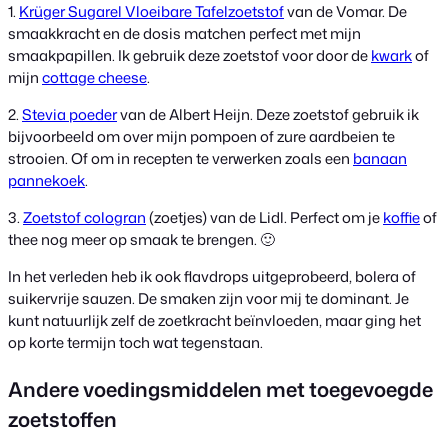
1.
Krüger Sugarel Vloeibare Tafelzoetstof
van de Vomar. De
smaakkracht en de dosis matchen perfect met mijn
smaakpapillen. Ik gebruik deze zoetstof voor door de
kwark
of
mijn
cottage cheese
.
2.
Stevia poeder
van de Albert Heijn. Deze zoetstof gebruik ik
bijvoorbeeld om over mijn pompoen of zure aardbeien te
strooien. Of om in recepten te verwerken zoals een
banaan
pannekoek
.
3.
Zoetstof cologran
(zoetjes) van de Lidl. Perfect om je
koffie
of
thee nog meer op smaak te brengen. 🙂
In het verleden heb ik ook flavdrops uitgeprobeerd, bolera of
suikervrije sauzen. De smaken zijn voor mij te dominant. Je
kunt natuurlijk zelf de zoetkracht beïnvloeden, maar ging het
op korte termijn toch wat tegenstaan.
Andere voedingsmiddelen met toegevoegde
zoetstoffen