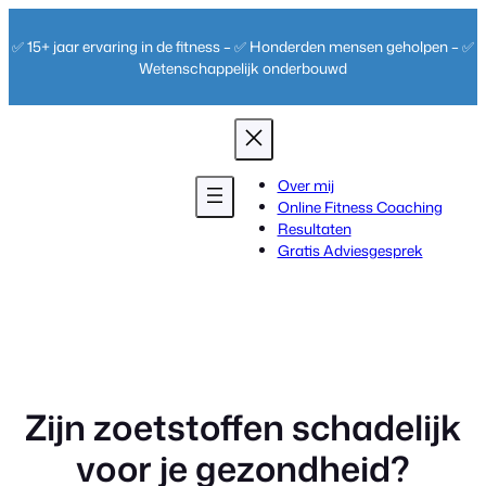
Ga
naar
✅ 15+ jaar ervaring in de fitness – ✅ Honderden mensen geholpen – ✅
de
Wetenschappelijk onderbouwd
inhoud
Over mij
Online Fitness Coaching
Resultaten
Gratis Adviesgesprek
Zijn zoetstoffen schadelijk
voor je gezondheid?