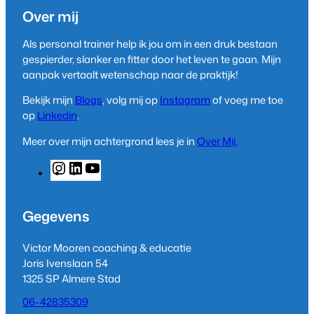
Over mij
Als personal trainer help ik jou om in een druk bestaan
gespierder, slanker en fitter door het leven te gaan. Mijn
aanpak vertaalt wetenschap naar de praktijk!
Bekijk mijn
Blogs
, volg mij op
Instagram
of voeg me toe
op
Linkedin
.
Meer over mijn achtergrond lees je in
Over Mij.
I
L
Y
n
i
o
s
n
u
t
k
T
Gegevens
a
e
u
g
d
b
Victor Mooren coaching & educatie
r
I
e
Joris Ivenslaan 54
a
n
1325 SP Almere Stad
m
06-42835309