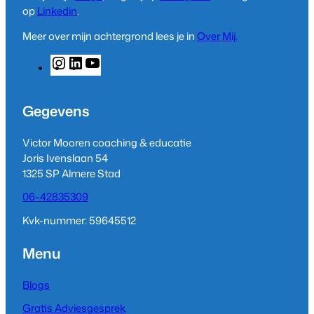
op
Linkedin
.
Meer over mijn achtergrond lees je in
Over Mij.
I
L
Y
n
i
o
s
n
u
t
k
T
Gegevens
a
e
u
g
d
b
Victor Mooren coaching & educatie
r
I
e
Joris Ivenslaan 54
a
n
1325 SP Almere Stad
m
06-42835309
Kvk-nummer: 59645512
Menu
Blogs
Gratis Adviesgesprek