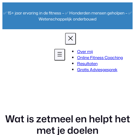
Ga
naar
✅ 15+ jaar ervaring in de fitness – ✅ Honderden mensen geholpen – ✅
de
Wetenschappelijk onderbouwd
inhoud
Over mij
Online Fitness Coaching
Resultaten
Gratis Adviesgesprek
Wat is zetmeel en helpt het
met je doelen