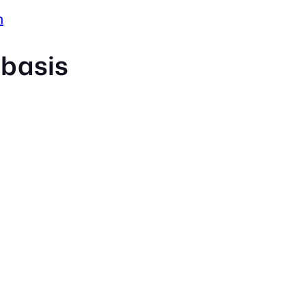
n
 basis