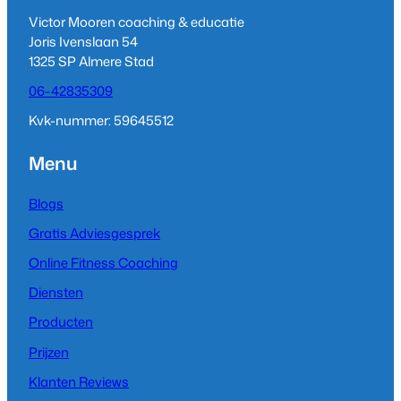
g
d
b
Victor Mooren coaching & educatie
r
I
e
Joris Ivenslaan 54
a
n
1325 SP Almere Stad
m
06-42835309
Kvk-nummer: 59645512
Menu
Blogs
Gratis Adviesgesprek
Online Fitness Coaching
Diensten
Producten
Prijzen
Klanten Reviews