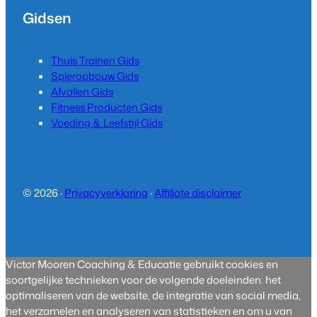
Gidsen
Thuis Trainen Gids
Spieropbouw Gids
Afvallen Gids
Fitness Producten Gids
Voeding & Leefstijl Gids
© 2026 ·
Privacyverklaring
·
Affiliate disclaimer
Victor Mooren Coaching & Educatie gebruikt cookies en
soortgelijke technieken voor de volgende doeleinden: het
optimaliseren van de website, de integratie van social media,
het verzamelen en analyseren van statistieken en om u van