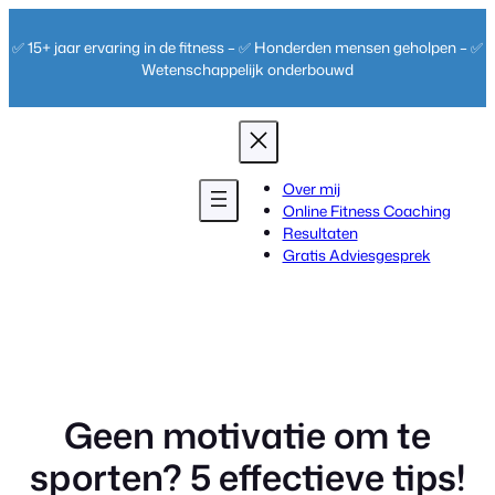
Ga
naar
✅ 15+ jaar ervaring in de fitness – ✅ Honderden mensen geholpen – ✅
de
Wetenschappelijk onderbouwd
inhoud
Over mij
Online Fitness Coaching
Resultaten
Gratis Adviesgesprek
Geen motivatie om te
sporten? 5 effectieve tips!