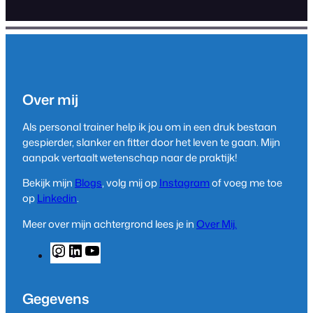
Over mij
Als personal trainer help ik jou om in een druk bestaan
gespierder, slanker en fitter door het leven te gaan. Mijn
aanpak vertaalt wetenschap naar de praktijk!
Bekijk mijn
Blogs
, volg mij op
Instagram
of voeg me toe
op
Linkedin
.
Meer over mijn achtergrond lees je in
Over Mij.
I
L
Y
n
i
o
s
n
u
t
k
T
Gegevens
a
e
u