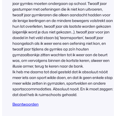
jaar gymles moeten ondergaan op school. Twaalf jaar
gestumper met oefeningen die ik niet kon uitvoeren,
twaalf jaar gymleraren die alleen aandacht hadden voor
de lenige leerlingen en de mindere bewegers volstrekt aan
hun lot overlieten, twaalf jaar als laatste worden gekozen
(eigenlijk word je dus niet gekozen…), twaalf jaar voor jan
doedel in het veld staan bij ’teamsporten’, twaalf jaar
hoongelach als ik weer eens een oefening niet kon, en
twaalf jaar tijdens de gymles op zo’n houten
gymzaalbankje zitten wachten tot ik weer aan de beurt
was, om vervolgens binnen de kortste keren, alweer een
illusie armer, terug te keren naar de bank.
Ik heb me daarna tot doel gesteld dat ik absoluut nóóit
meer iets aan sport wilde doen, en dat ik geen enkele stap
meer wilde zetten in gymzalen, sportvelden en andere
sportaccommodaties. Absoluut nooit. En ik moet zeggen:
dat doel heb ik ruimschoots gehaald.
Beantwoorden