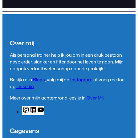
Over mij
Als personal trainer help ik jou om in een druk bestaan
gespierder, slanker en fitter door het leven te gaan. Mijn
aanpak vertaalt wetenschap naar de praktijk!
Bekijk mijn
Blogs
, volg mij op
Instagram
of voeg me toe
op
Linkedin
.
Meer over mijn achtergrond lees je in
Over Mij.
I
L
Y
n
i
o
s
n
u
t
k
T
Gegevens
a
e
u