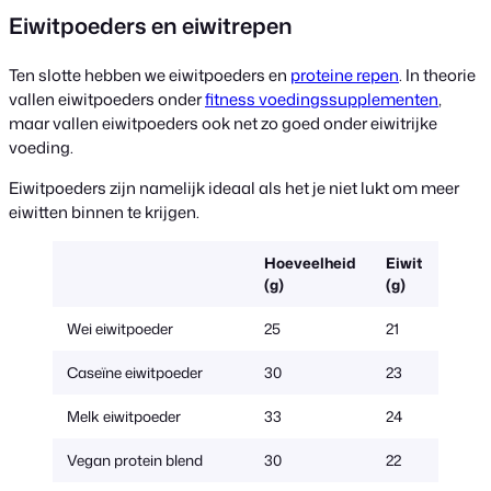
Eiwitpoeders en eiwitrepen
Ten slotte hebben we eiwitpoeders en
proteine repen
. In theorie
vallen eiwitpoeders onder
fitness voedingssupplementen
,
maar vallen eiwitpoeders ook net zo goed onder eiwitrijke
voeding.
Eiwitpoeders zijn namelijk ideaal als het je niet lukt om meer
eiwitten binnen te krijgen.
Hoeveelheid
Eiwit
(g)
(g)
Wei eiwitpoeder
25
21
Caseïne eiwitpoeder
30
23
Melk eiwitpoeder
33
24
Vegan protein blend
30
22