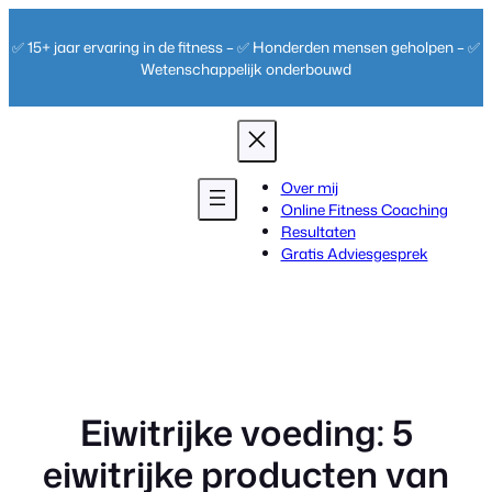
Ga
naar
✅ 15+ jaar ervaring in de fitness – ✅ Honderden mensen geholpen – ✅
de
Wetenschappelijk onderbouwd
inhoud
Over mij
Online Fitness Coaching
Resultaten
Gratis Adviesgesprek
Eiwitrijke voeding: 5
eiwitrijke producten van