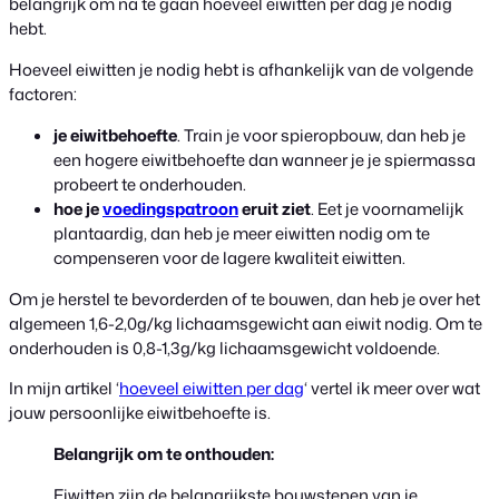
belangrijk om na te gaan hoeveel eiwitten per dag je nodig
hebt.
Hoeveel eiwitten je nodig hebt is afhankelijk van de volgende
factoren:
je eiwitbehoefte
. Train je voor spieropbouw, dan heb je
een hogere eiwitbehoefte dan wanneer je je spiermassa
probeert te onderhouden.
hoe je
voedingspatroon
eruit ziet
. Eet je voornamelijk
plantaardig, dan heb je meer eiwitten nodig om te
compenseren voor de lagere kwaliteit eiwitten.
Om je herstel te bevorderden of te bouwen, dan heb je over het
algemeen 1,6-2,0g/kg lichaamsgewicht aan eiwit nodig. Om te
onderhouden is 0,8-1,3g/kg lichaamsgewicht voldoende.
In mijn artikel ‘
hoeveel eiwitten per dag
‘ vertel ik meer over wat
jouw persoonlijke eiwitbehoefte is.
Belangrijk om te onthouden:
Eiwitten zijn de belangrijkste bouwstenen van je