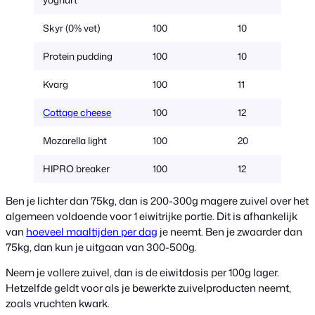
Skyr (0% vet)
100
10
Protein pudding
100
10
Kvarg
100
11
Cottage cheese
100
12
Mozarella light
100
20
HIPRO breaker
100
12
Ben je lichter dan 75kg, dan is 200-300g magere zuivel over het
algemeen voldoende voor 1 eiwitrijke portie. Dit is afhankelijk
van
hoeveel maaltijden per dag
je neemt. Ben je zwaarder dan
75kg, dan kun je uitgaan van 300-500g.
Neem je vollere zuivel, dan is de eiwitdosis per 100g lager.
Hetzelfde geldt voor als je bewerkte zuivelproducten neemt,
zoals vruchten kwark.