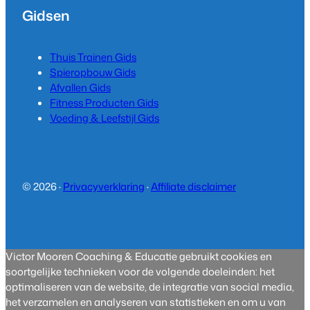
Gidsen
Thuis Trainen Gids
Spieropbouw Gids
Afvallen Gids
Fitness Producten Gids
Voeding & Leefstijl Gids
© 2026 ·
Privacyverklaring
·
Affiliate disclaimer
Victor Mooren Coaching & Educatie gebruikt cookies en
soortgelijke technieken voor de volgende doeleinden: het
optimaliseren van de website, de integratie van social media,
het verzamelen en analyseren van statistieken en om u van