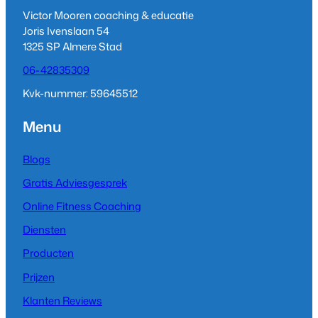
g
d
b
Victor Mooren coaching & educatie
r
I
e
Joris Ivenslaan 54
a
n
1325 SP Almere Stad
m
06-42835309
Kvk-nummer: 59645512
Menu
Blogs
Gratis Adviesgesprek
Online Fitness Coaching
Diensten
Producten
Prijzen
Klanten Reviews