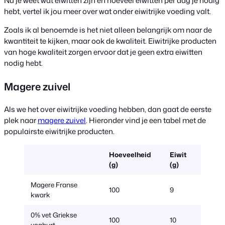
Nu je weet wat eiwitten zijn en hoeveel eiwitten per dag je nodig
hebt, vertel ik jou meer over wat onder eiwitrijke voeding valt.
Zoals ik al benoemde is het niet alleen belangrijk om naar de
kwantiteit te kijken, maar ook de kwaliteit. Eiwitrijke producten
van hoge kwaliteit zorgen ervoor dat je geen extra eiwitten
nodig hebt.
Magere zuivel
Als we het over eiwitrijke voeding hebben, dan gaat de eerste
plek naar
magere zuivel
. Hieronder vind je een tabel met de
populairste eiwitrijke producten.
Hoeveelheid
Eiwit
(g)
(g)
Magere Franse
100
9
kwark
0% vet Griekse
100
10
yoghurt