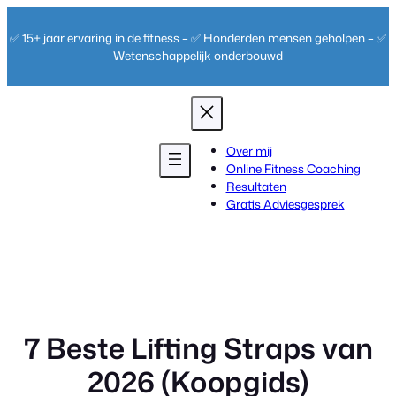
Ga
naar
✅ 15+ jaar ervaring in de fitness – ✅ Honderden mensen geholpen – ✅
de
Wetenschappelijk onderbouwd
inhoud
Over mij
Online Fitness Coaching
Resultaten
Gratis Adviesgesprek
7 Beste Lifting Straps van
2026 (Koopgids)