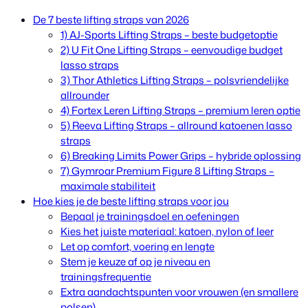
De 7 beste lifting straps van 2026
1) AJ-Sports Lifting Straps – beste budgetoptie
2) U Fit One Lifting Straps – eenvoudige budget
lasso straps
3) Thor Athletics Lifting Straps – polsvriendelijke
allrounder
4) Fortex Leren Lifting Straps – premium leren optie
5) Reeva Lifting Straps – allround katoenen lasso
straps
6) Breaking Limits Power Grips – hybride oplossing
7) Gymroar Premium Figure 8 Lifting Straps –
maximale stabiliteit
Hoe kies je de beste lifting straps voor jou
Bepaal je trainingsdoel en oefeningen
Kies het juiste materiaal: katoen, nylon of leer
Let op comfort, voering en lengte
Stem je keuze af op je niveau en
trainingsfrequentie
Extra aandachtspunten voor vrouwen (en smallere
polsen)