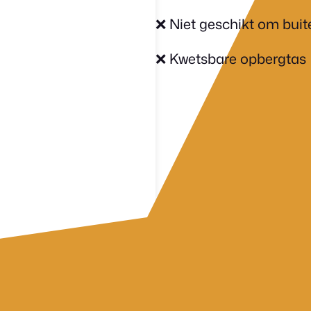
❌ Niet geschikt om buit
❌ Kwetsbare opbergtas