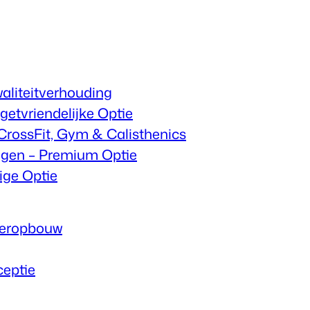
aliteitverhouding
etvriendelijke Optie
CrossFit, Gym & Calisthenics
gen – Premium Optie
ige Optie
pieropbouw
ceptie