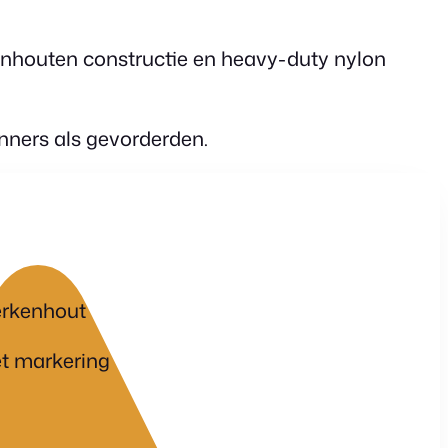
enhouten constructie en heavy-duty nylon
inners als gevorderden.
erkenhout
et markering