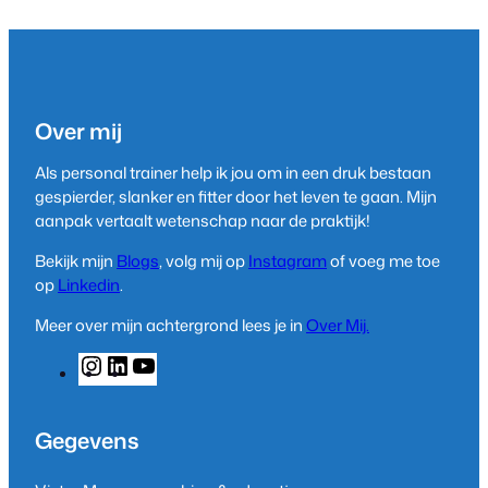
Over mij
Als personal trainer help ik jou om in een druk bestaan
gespierder, slanker en fitter door het leven te gaan. Mijn
aanpak vertaalt wetenschap naar de praktijk!
Bekijk mijn
Blogs
, volg mij op
Instagram
of voeg me toe
op
Linkedin
.
Meer over mijn achtergrond lees je in
Over Mij.
I
L
Y
n
i
o
s
n
u
t
k
T
Gegevens
a
e
u
g
d
b