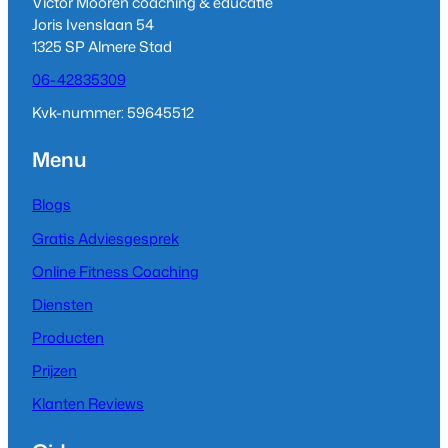
Victor Mooren coaching & educatie
r
I
e
Joris Ivenslaan 54
a
n
1325 SP Almere Stad
m
06-42835309
Kvk-nummer: 59645512
Menu
Blogs
Gratis Adviesgesprek
Online Fitness Coaching
Diensten
Producten
Prijzen
Klanten Reviews