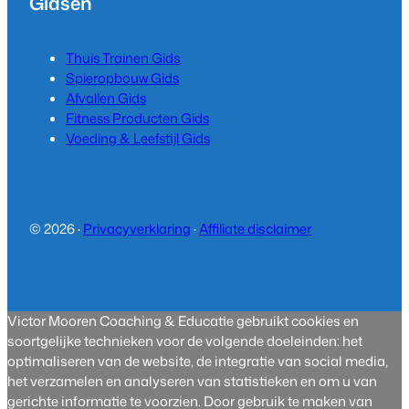
Gidsen
Thuis Trainen Gids
Spieropbouw Gids
Afvallen Gids
Fitness Producten Gids
Voeding & Leefstijl Gids
© 2026 ·
Privacyverklaring
·
Affiliate disclaimer
Victor Mooren Coaching & Educatie gebruikt cookies en
soortgelijke technieken voor de volgende doeleinden: het
optimaliseren van de website, de integratie van social media,
het verzamelen en analyseren van statistieken en om u van
gerichte informatie te voorzien. Door gebruik te maken van