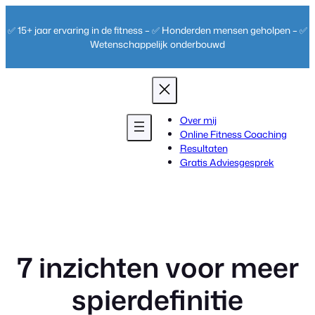
Ga
naar
✅ 15+ jaar ervaring in de fitness – ✅ Honderden mensen geholpen – ✅
de
Wetenschappelijk onderbouwd
inhoud
Over mij
Online Fitness Coaching
Resultaten
Gratis Adviesgesprek
7 ​inzichten voor meer
spierdefinitie