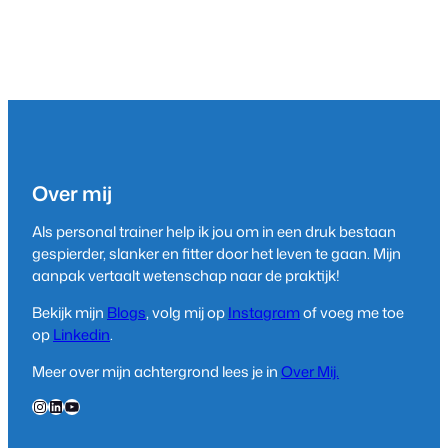
Over mij
Als personal trainer help ik jou om in een druk bestaan
gespierder, slanker en fitter door het leven te gaan. Mijn
aanpak vertaalt wetenschap naar de praktijk!
Bekijk mijn
Blogs
, volg mij op
Instagram
of voeg me toe
op
Linkedin
.
Meer over mijn achtergrond lees je in
Over Mij.
Instagram
LinkedIn
YouTube