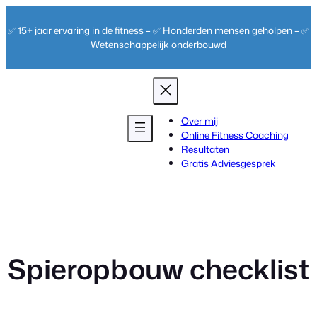
Ga
naar
✅ 15+ jaar ervaring in de fitness – ✅ Honderden mensen geholpen – ✅
de
Wetenschappelijk onderbouwd
inhoud
Over mij
Online Fitness Coaching
Resultaten
Gratis Adviesgesprek
Spieropbouw checklist