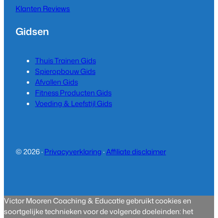
Klanten Reviews
Gidsen
Thuis Trainen Gids
Spieropbouw Gids
Afvallen Gids
Fitness Producten Gids
Voeding & Leefstijl Gids
© 2026 ·
Privacyverklaring
·
Affiliate disclaimer
Victor Mooren Coaching & Educatie gebruikt cookies en
soortgelijke technieken voor de volgende doeleinden: het