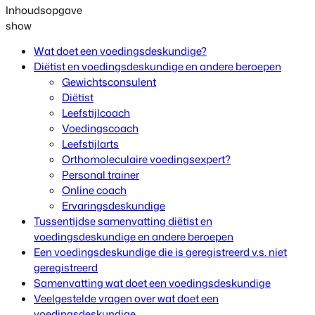
Inhoudsopgave
show
Wat doet een voedingsdeskundige?
Diëtist en voedingsdeskundige en andere beroepen
Gewichtsconsulent
Diëtist
Leefstijlcoach
Voedingscoach
Leefstijlarts
Orthomoleculaire voedingsexpert?
Personal trainer
Online coach
Ervaringsdeskundige
Tussentijdse samenvatting diëtist en
voedingsdeskundige en andere beroepen
Een voedingsdeskundige die is geregistreerd v.s. niet
geregistreerd
Samenvatting wat doet een voedingsdeskundige
Veelgestelde vragen over wat doet een
voedingsdeskundige