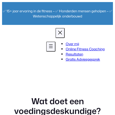
Ga
naar
✅ 15+ jaar ervaring in de fitness – ✅ Honderden mensen geholpen – ✅
de
Wetenschappelijk onderbouwd
inhoud
Over mij
Online Fitness Coaching
Resultaten
Gratis Adviesgesprek
Wat doet een
voedingsdeskundige?