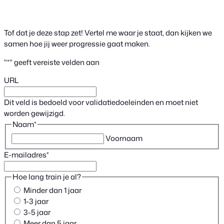
Ga
naar
de
Tof dat je deze stap zet! Vertel me waar je staat, dan kijken we
inhoud
samen hoe jij weer progressie gaat maken.
"
*
" geeft vereiste velden aan
URL
Dit veld is bedoeld voor validatiedoeleinden en moet niet
worden gewijzigd.
Naam
*
Voornaam
E-mailadres
*
Hoe lang train je al?
Minder dan 1 jaar
1-3 jaar
3-5 jaar
Meer dan 5 jaar